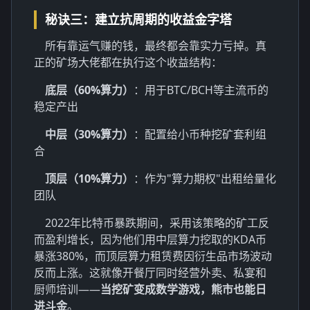
秘诀三：建立抗周期的收益金字塔
所有靠运气赚的钱，最终都会靠实力亏掉。真
正的矿场大佬都在执行这个收益结构：
底层（60%算力）
：用于BTC/BCH等主流币的
稳定产出
中层（30%算力）
：配置给小币种挖矿套利组
合
顶层（10%算力）
：作为"算力期权"出租给量化
团队
2022年比特币暴跌期间，采用该策略的矿工反
而盈利增长，因为他们用中层算力挖取的KDA币
暴涨380%，而顶层算力租赁费因衍生品市场波动
反而上涨。这就像开餐厅同时经营外卖、私宴和
厨师培训——
当挖矿变成数学游戏，熊市也能日
进斗金
。