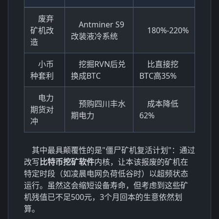
废弃
Antminer S9
矿机改
180%-220%
改装液冷系统
造
小币
挖掘RVN后兑
比直接挖
种套利
换成BTC
BTC高35%
电力
预购四川丰水
成本降低
期货对
期电力
62%
冲
其中最具颠覆性的是"僵尸矿机复活计划"：通过
改写
比特币挖矿软件
内核，让本该报废的矿机在
特定时段（如凌晨电网负荷低谷时）以超频状态
运行。虽然这会缩短设备寿命，但考虑到这些矿
机残值已不足500元，3个月回本的生意依然划
算。