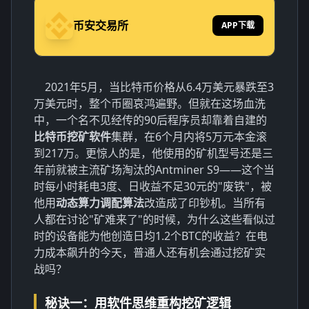
币安交易所
APP下载
2021年5月，当比特币价格从6.4万美元暴跌至3
万美元时，整个币圈哀鸿遍野。但就在这场血洗
中，一个名不见经传的90后程序员却靠着自建的
比特币挖矿软件
集群，在6个月内将5万元本金滚
到217万。更惊人的是，他使用的矿机型号还是三
年前就被主流矿场淘汰的Antminer S9——这个当
时每小时耗电3度、日收益不足30元的"废铁"，被
他用
动态算力调配算法
改造成了印钞机。当所有
人都在讨论"矿难来了"的时候，为什么这些看似过
时的设备能为他创造日均1.2个BTC的收益？在电
力成本飙升的今天，普通人还有机会通过挖矿实
战吗？
秘诀一：用软件思维重构挖矿逻辑