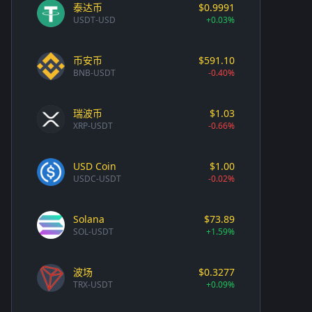
泰达币
$0.9991
USDT-USD
+0.03%
币安币
$591.10
BNB-USDT
-0.40%
瑞波币
$1.03
XRP-USDT
-0.66%
USD Coin
$1.00
USDC-USDT
-0.02%
Solana
$73.89
SOL-USDT
+1.59%
波场
$0.3277
TRX-USDT
+0.09%