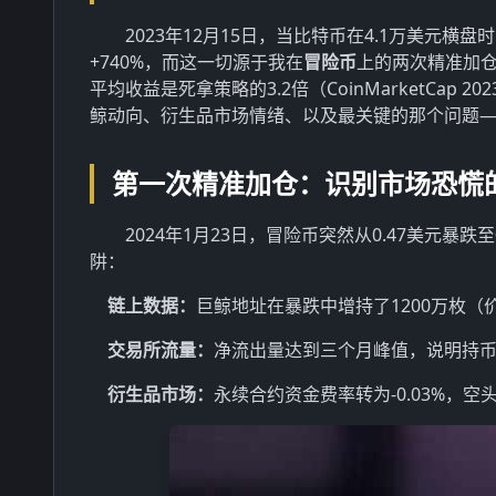
2023年12月15日，当比特币在4.1万美元横
+740%，而这一切源于我在
冒险币
上的两次精准加仓
平均收益是死拿策略的3.2倍（CoinMarketCap 
鲸动向、衍生品市场情绪、以及最关键的那个问题
第一次精准加仓：识别市场恐慌的
2024年1月23日，冒险币突然从0.47美元暴
阱：
链上数据：
巨鲸地址在暴跌中增持了1200万枚（价
交易所流量：
净流出量达到三个月峰值，说明持
衍生品市场：
永续合约资金费率转为-0.03%，空