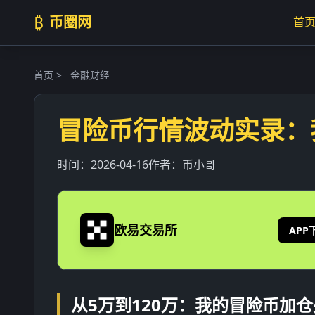
₿
币圈网
首
首页
>
金融财经
冒险币行情波动实录：
时间：
2026-04-16
作者：
币小哥
欧易交易所
APP
从5万到120万：我的冒险币加