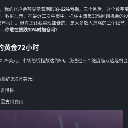
盘时，我的账户余额显示着刺眼的
-62%亏损
。三个月后，这个数字
。数据显示，在最近三次牛市中，抓住主流币30%回调机会的
2023年报）。但真正让我实现
加仓
的，是大多数人忽略的三个细节
——
你敢在暴跌30%时加仓吗？
黄金72小时
跌至0.29美元，市场恐慌指数达到89。我通过三个维度确认这是机
值约350万美元）
币者惜售
头需支付费用