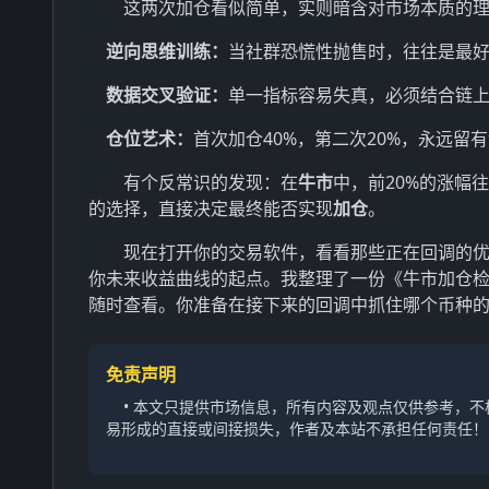
这两次加仓看似简单，实则暗含对市场本质的
逆向思维训练：
当社群恐慌性抛售时，往往是最
数据交叉验证：
单一指标容易失真，必须结合链上
仓位艺术：
首次加仓40%，第二次20%，永远留
有个反常识的发现：在
牛市
中，前20%的涨幅
的选择，直接决定最终能否实现
加仓
。
现在打开你的交易软件，看看那些正在回调的优
你未来收益曲线的起点。我整理了一份《牛市加仓检
随时查看。你准备在接下来的回调中抓住哪个币种
免责声明
• 本文只提供市场信息，所有内容及观点仅供参考，
易形成的直接或间接损失，作者及本站不承担任何责任！