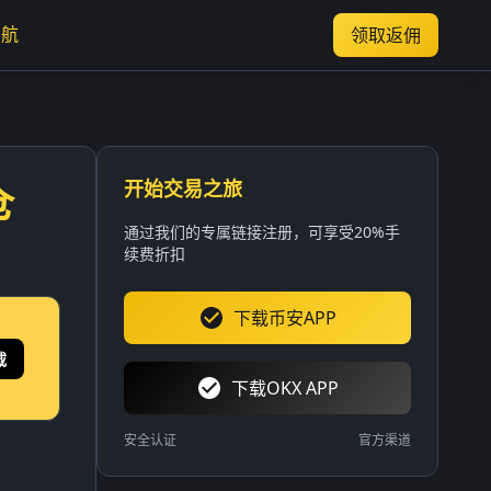
导航
领取返佣
开始交易之旅
仓
通过我们的专属链接注册，可享受20%手
续费折扣
下载币安APP
载
下载OKX APP
安全认证
官方渠道