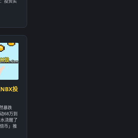
：投资实
NBX投
突然暴跌
动68万到
冰水浇醒了
倍币」推