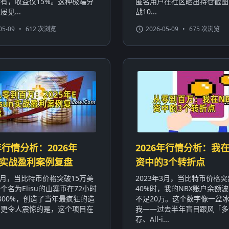
有，收益仅15%。这种极端分
匿名用户在社区晒出持仓截图
见...
战10...
05-09
•
612 次浏览
2026-05-09
•
675 次浏览
年行情分析：2026年
2026年行情分析：我在
sun实战盈利案例复盘
资中的3个转折点
年3月，当比特币价格突破15万美
2023年3月，当比特币价格
个名为Elisu的山寨币在72小时
40%时，我的NBX账户余额波
800%，创造了当年最疯狂的造
不足20万。这个数字像一盆
。更令人震惊的是，这个项目在
我——过去半年盲目跟风「多
荐、All-i...