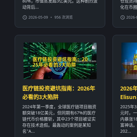
80%，市值蒸发超3亿美元。这种剧烈波
仓现货持
动背后...
化在币圈屡
2026-05-09
•
956 次浏览
2026-
医疗链投资避坑指南：2026年
2026
必看的3大陷阱
Eli
2024年第一季度，全球医疗链项目融资
2025
额突破18亿美元，但同期有67%的医疗
元时，一
链代币价格腰斩，其中23个项目被证实
内暴涨1
存在技术造假。最轰动的案例是某知
富神话
名"A...
202...