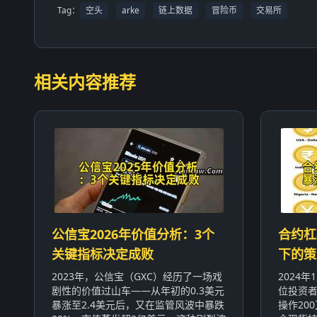
Tag：
空头
arke
链上数据
冒险币
交易所
相关内容推荐
公信宝2026年价值分析：3个
合约杠
关键指标决定成败
下的策
2023年，公信宝（GXC）经历了一场戏
2024
剧性的价值过山车——从年初的0.3美元
位投资者
暴涨至2.4美元后，又在监管风波中暴跌
操作20