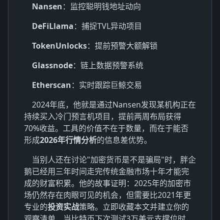
Nansen
：监控聪明钱地址动向
DeFiLlama
：捕捉TVL异动项目
TokenUnlocks
：提前预警大额解锁
Glassnode
：链上数据预警系统
Etherscan
：实时跟踪巨鲸交易
2024年底，他就是通过Nansen发现某机构正在
持续买入冷门预言机项目，提前两周布局获得
70%收益。工具的价值不在于数量，而在于能否
形成
2026年行情分析
的信息差优势。
当别人还在讨论"加密货币是不是骗局"时，胖企
鹅已经用三年时间走完传统金融市场十年才能完
成的财富积累。他的故事证明：2025年的加密市
场仍然存在肉眼可见的机会，但需要比2021年更
专业的
投资实战
策略。立即收藏本文并建立你的
观察清单，当比特币下次测试3万美元支撑位时，