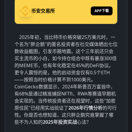
币安交易所
APP下载
2025年初，当比特币价格突破25万美元时，一
个名为"胖企鹅"的匿名投资者在社交媒体晒出七位
数收益截图，引发币圈地震。这个三年前还只会
买主流币的小白，如今持仓组合中既有暴涨300倍
的MEME币，也有年化稳定在45%的DeFi协议。
更令人震惊的是，他的启动资金仅有0.5个ETH
——按照当时价格计算不到1000美元。
CoinGecko数据显示，2024年新晋百万富翁中，
有68%是通过精准捕捉NFTfi、RWA等赛道早期机
会实现的。当传统投资者还在观望时，这些"加密
原住民"已经用实战验证了
2026年行情分析
的可行
性。你是否也想知道，这只胖企鹅究竟掌握了哪
些不为人知的
2025年投资实战
心法？