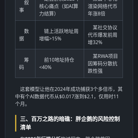
叙
核心痛点（如AI算
渲染网络代币
事
力结算）
年涨8倍
某社交协议
数
链上活跃地址周
代币爆发前周
据
增幅>15%
增32%
某RWA项目
筹
前10地址持仓
因筹码分散抗
码
<40%
跌性强
这套模型让他在2024年成功捕获3个多倍币，其
中有个AI数据代币从$0.017涨到$2.1，仅用时11
个月。
三、百万之路的暗礁：胖企鹅的风险控制
清单