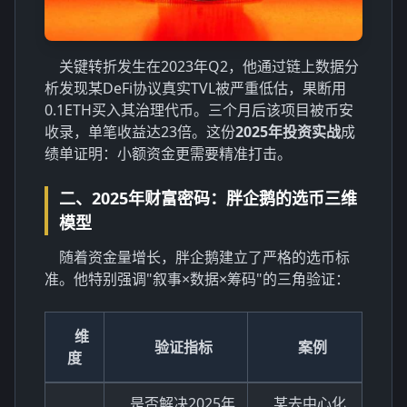
关键转折发生在2023年Q2，他通过链上数据分
析发现某DeFi协议真实TVL被严重低估，果断用
0.1ETH买入其治理代币。三个月后该项目被币安
收录，单笔收益达23倍。这份
2025年投资实战
成
绩单证明：小额资金更需要精准打击。
二、2025年财富密码：胖企鹅的选币三维
模型
随着资金量增长，胖企鹅建立了严格的选币标
准。他特别强调"叙事×数据×筹码"的三角验证：
维
验证指标
案例
度
是否解决2025年
某去中心化