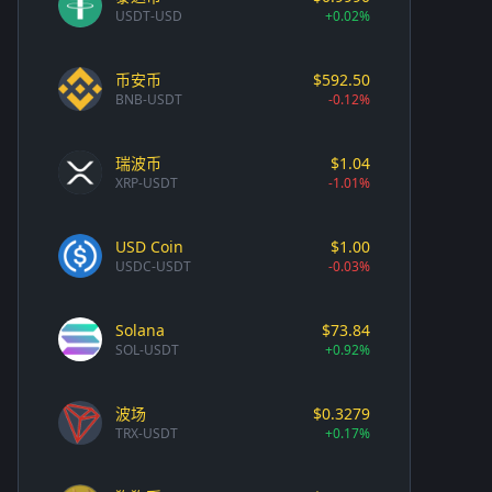
USDT-USD
+0.02%
币安币
$592.50
BNB-USDT
-0.12%
瑞波币
$1.04
XRP-USDT
-1.01%
USD Coin
$1.00
USDC-USDT
-0.03%
Solana
$73.84
SOL-USDT
+0.92%
波场
$0.3279
TRX-USDT
+0.17%