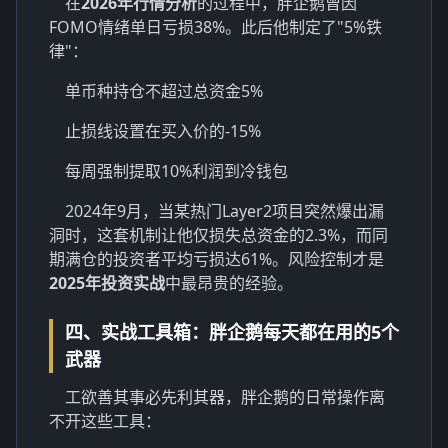
在
2026年行情分析
的过程中，胖企鹅曾因
FOMO情绪单日亏损38%。此后他制定了"5%铁
律"：
单币种持仓不超过总资金5%
止损线设置在买入价的-15%
每周强制提取10%利润到冷钱包
2024年9月，当某热门Layer2项目突然爆出漏
洞时，这套机制让他仅损失总资金的2.3%，而同
期满仓的投资者平均亏损达61%。风险控制才是
2025年投资实战
中最昂贵的经验。
四、实战工具箱：胖企鹅每天都在用的5个
武器
工欲善其事必先利其器，胖企鹅的日常操作离
不开这些工具：