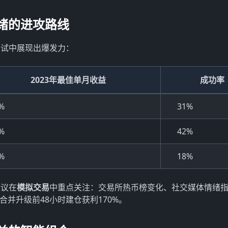
情绪的进攻路线
测试中展现出爆发力：
2023年最佳单月收益
成功率
%
31%
%
42%
%
18%
建议在
模拟交易
中重点关注：交易所热币榜变化、社交媒体情绪
并升级前48小时建仓获利170%。