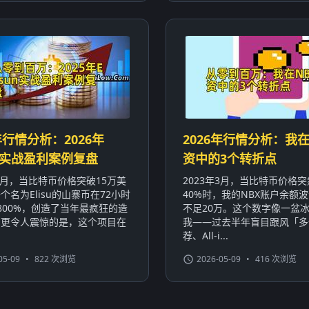
年行情分析：2026年
2026年行情分析：我在
sun实战盈利案例复盘
资中的3个转折点
年3月，当比特币价格突破15万美
2023年3月，当比特币价格
个名为Elisu的山寨币在72小时
40%时，我的NBX账户余额波
800%，创造了当年最疯狂的造
不足20万。这个数字像一盆
。更令人震惊的是，这个项目在
我——过去半年盲目跟风「多
荐、All-i...
05-09
•
822 次浏览
2026-05-09
•
416 次浏览