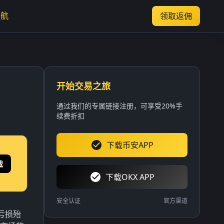
导航
领取返佣
开始交易之旅
通过我们的专属链接注册，可享受20%手
续费折扣
下载币安APP
载
下载OKX APP
安全认证
官方渠道
亏损殆