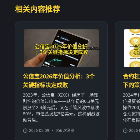
相关内容推荐
公信宝2026年价值分析：3个
合约杠
关键指标决定成败
下的策
2023年，公信宝（GXC）经历了一场戏
2024
剧性的价值过山车——从年初的0.3美元
位投资者
暴涨至2.4美元后，又在监管风波中暴跌
操作20
80%，市值蒸发超3亿美元。这种剧烈波
仓现货持
动背后...
化在币圈屡
2026-05-09
•
956 次浏览
2026-