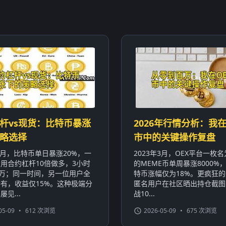
杆vs现货：比特币暴涨
2026年行情分析：我在
略选择
市中的关键操作复盘
年1月，比特币单日暴涨20%，一
2023年3月，OEX平台一枚名为
用合约杠杆10倍做多，3小时
的MEME币单周暴涨8000%
0万；同一时间，另一位用户全
特币涨幅仅为18%。更疯狂
有，收益仅15%。这种极端分
匿名用户在社区晒出持仓截图
见...
战10...
05-09
•
612 次浏览
2026-05-09
•
675 次浏览