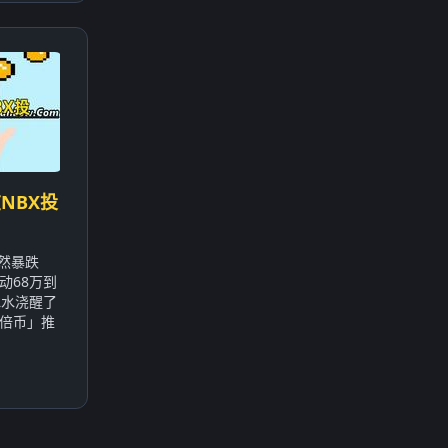
NBX投
突然暴跌
动68万到
冰水浇醒了
倍币」推