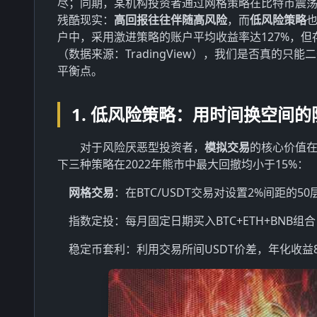
尽；同期，某机构投资者通过网格策略在比特币震荡
残酷现实：
高回报往往伴随高风险
，而
低风险策略
也
户中，采用激进策略的账户平均收益率达127%，但
（数据来源：TradingView），我们是否真的
平衡点。
1. 低风险策略：用时间换空间
对于风险厌恶型投资者，
模拟交易
的核心价值在
下三种策略在2022年熊市中最大回撤均小于15%：
网格交易
：在BTC/USDT交易对设置2%间距的5
指数定投：每月固定日期买入BTC+ETH+BNB组
稳定币套利：利用交易所间USDT价差，年化收益8-