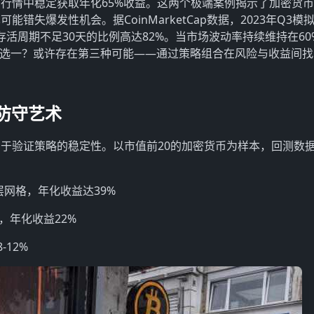
行情中稳定获取年化65%收益。这两个极端案例揭示了加密货
可能错失爆发性机会。据CoinMarketCap数据，2023年Q3模
存活周期不足30天的比例高达82%。当市场波动率持续维持在60
只能二选一？或许存在第三种可能——通过策略组合在风险与收益间
的防守艺术
于验证策略的稳定性。以市值前20的加密货币为样本，回测数
0层网格，年化收益达39%
合，年化收益22%
12%