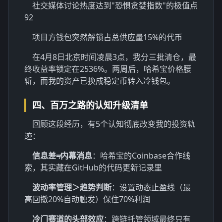
社交媒体讨论热度达到"恐惧贪婪指数"的极值点
92
项目方钱包突然解锁占总供应量15%的代币
在4月8日北京时间凌晨3点，我分三批清仓，最
终收益率锁定在2536%。两周后，哈希宝价格腰
斩，而我的资产已换成稳定币转入冷钱包。
四、百万之路的认知升级清单
回顾这段经历，有5个认知彻底改变我的投资轨
迹：
信息差≠内幕消息
：哈希宝的Coinbase合作线
索，其实藏在GitHub的代码更新记录里
波动率管理＞趋势判断
：设置动态止盈线（最
高回撤20%自动触发）保住70%利润
冷门赛道的头部效应
：跨链托管领域最终只有