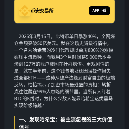
币安交易所
APP下载
2025年3月15日，比特币单日暴涨40%，全网爆
仓金额突破50亿美元。就在这场史诗级行情中，
一个名为
哈希宝
的冷门代币却以单周800%的涨幅
碾压主流币种，而我用3个月时间将5,000元本金
滚到127万的账户截图在社群疯传。更戏剧性的
是，就在半年前，这个钱包地址还因误操作损失
过全部ETH——这种从破产边缘到财富自由的极端
反转，恰恰揭示了加密市场最残酷的真相：
转折
点
往往藏在99%人忽略的细节里。当所有人盯着
BTC的K线时，为什么少数人能靠哈希宝这类黑马
实现阶级跨越？
一、发现哈希宝：被主流忽视的三大价值
信号