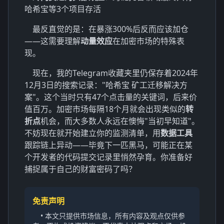
哈希宝等3个项目存活
最反直觉的是：在暴涨300%后反而应该加仓
——这需要理解
动量效应
在加密市场的特殊表
现。
现在，我的Telegram收藏夹里仍保存着2024年
12月3日的搜索记录："哈希宝 矿工迁移解决方
案"。这个当时只有47个点击量的关键词，后来价
值百万。加密市场每隔18个月就会出现类似的
转
折点
机会，而大多数人永远在懊悔"当初早知道"。
不妨现在就开始建立你的监测清单，用
数据工具
跟踪链上异动——毕竟下一匹黑马，可能正在某
个开发者的代码提交记录里悄然孕育。你准备好
捕捉属于自己的财富密码了吗？
免责声明
• 本文只提供市场信息，所有内容及观点仅供参