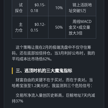
试
$0.15-
链上活跃地
10%
探仓
0.18
址突破5万
周线MACD
主
$0.12-
50%
金叉+成交量
力仓
0.15
放大3倍
这个策略让我在2月的极端洗盘中不仅守住筹
码，还在底部加倍持仓。当3月利好公布时，我的
平均成本比市场低62%。
三、逃顶时机的三大魔鬼指标
财富自由的关键不在于买对，而在于卖对。当
哈希宝涨至1.2美元时，我监测到三个危险信号：
交易所净流入量创历史新高，巨鲸地址7天内减
持37%