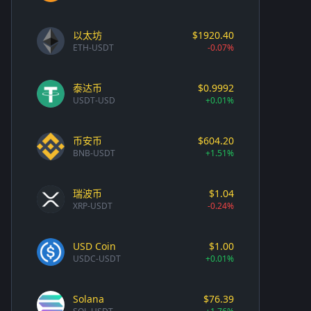
以太坊
$1920.40
ETH-USDT
-0.07%
泰达币
$0.9992
USDT-USD
+0.01%
币安币
$604.20
BNB-USDT
+1.51%
瑞波币
$1.04
XRP-USDT
-0.24%
USD Coin
$1.00
USDC-USDT
+0.01%
Solana
$76.39