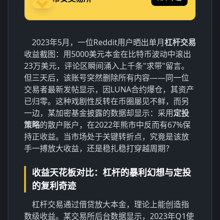
2023年5月，一位Reddit用户晒出单月
杠杆交易
收益截图：用5000美元本金在比特币波动中滚出
23万美元，评论区瞬间涌入上千条"求带"留言。
但三天后，该账号突然删除所有内容——同一位
交易者最新发帖显示，因LUNA合约爆仓，其资产
已归零。这种戏剧性反转在币圈屡见不鲜，而另
一边，某加密基金披露的数据却显示：采用
定投
策略
的散户账户，在2022年熊市中反而有67%保
持正收益。当市场处于关键转折点，究竟是该放
手一搏放大收益，还是稳扎稳打穿越周期？
收益天花板对比：杠杆的暴利幻想与定投
的复利奇迹
杠杆交易通过借贷放大本金，理论上能创造指
数级收益。某交易所后台数据显示，2023年Q1使