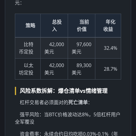
元：
总投
当前
年化
策略
入
价值
收益
比特
42,000
97,600
32.4%
币定投
美元
美元
以太
42,000
89,300
28.7%
坊定投
美元
美元
风险系数拆解：爆仓清单vs情绪管理
杠杆交易者必须面对的
死亡清单
：
强平风险：当BTC价格波动达8%，5倍杠杆用户
全军覆没
资金费率：永续合约日均吃损0.03%-0.1%（年