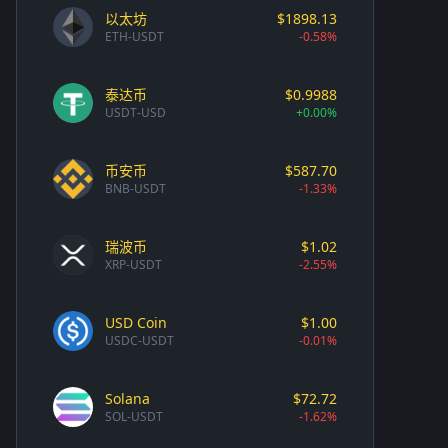
以太坊
$1898.13
ETH-USDT
-0.58%
泰达币
$0.9988
USDT-USD
+0.00%
币安币
$587.70
BNB-USDT
-1.33%
瑞波币
$1.02
XRP-USDT
-2.55%
USD Coin
$1.00
USDC-USDT
-0.01%
Solana
$72.72
SOL-USDT
-1.62%