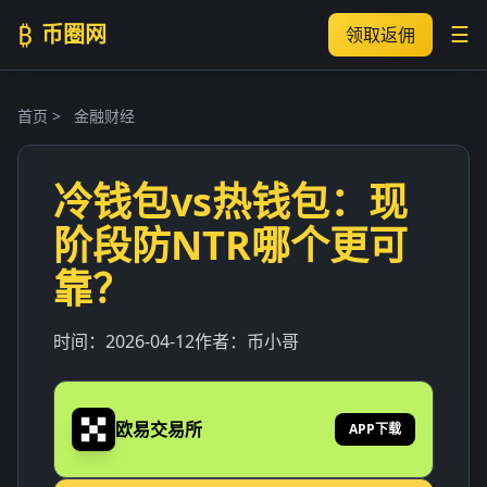
₿
币圈网
☰
领取返佣
首页
>
金融财经
冷钱包vs热钱包：现
阶段防NTR哪个更可
靠？
时间：
2026-04-12
作者：
币小哥
欧易交易所
APP下载