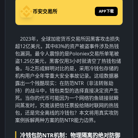
币安交易所
APP下载
2023年，全球加密货币交易所因黑客攻击损失
超12亿美元，其中83%的资产被盗事件涉及热钱
包漏洞。最令人震惊的是Poloniex交易所单笔被
盗1.25亿美元，黑客仅用3小时就清空了热钱包储
备。与之形成鲜明对比的是，采用冷钱包存储的
机构用户全年零重大安全事故记录。这组数据暴
露出一个残酷现实：在防范NTR（非法转账劫
持）的战斗中，钱包类型的选择直接决定资产生
死。当你的代币可能因为一个网络钓鱼链接就瞬
间蒸发时，究竟该把信任票投给随时联网的热钱
包，还是完全离线的冷钱包？本文将用真实攻防
案例拆解两种方案的防NTR能力边界。
冷钱包防NTR机制：物理隔离的绝对防御