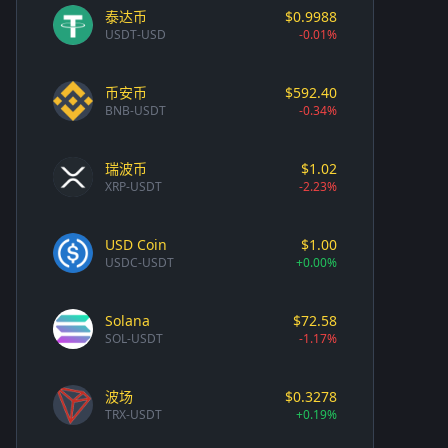
泰达币
$0.9988
USDT-USD
-0.01%
币安币
$592.40
BNB-USDT
-0.34%
瑞波币
$1.02
XRP-USDT
-2.23%
USD Coin
$1.00
USDC-USDT
+0.00%
Solana
$72.58
SOL-USDT
-1.17%
波场
$0.3278
TRX-USDT
+0.19%