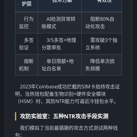
护层
行为
AI检测异常转
阻断80%自
监控
账模式
动化攻击
多签
3/5多签+地理
需攻破3个独
验证
分散审批
立系统
熔断
单日限额+地
降低单次损
机制
址白名单
失规模
2023年Coinbase成功拦截的SIM卡劫持攻击证
明，当热钱包配备生物识别+硬件安全模块
（HSM）时，其防NTR能力可逼近冷钱包水平。
攻防实验室：五种NTR攻击手段实测
我们模拟了当前最猖獗的攻击方式测试两种钱
包：