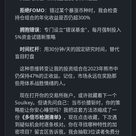
拒绝FOMO
：错过某个暴涨币种时，我会检查
持仓组合的年化收益是否仍超300%
拥抱错误
：专门设立"错误基金"，每月强制投入
5%资金试错新策略
时间杠杆
：用30分钟/天的固定研究时间，替代
盲目盯盘
这种思维转变让我的投资组合在2023年熊市中
仍保持47%的正收益。记住，市场永远在奖励那
些用体系战胜情绪的人。
现在打开你的交易所账户，或许就藏着下一个
Soulkey。但请先问自己：当币价腰斩时，你的策
略能让你安心睡觉吗？我把这套方法浓缩成了一
份
《多倍币检测清单》
，现在点击收藏，下次遇
到疑似机会时逐条核对。你在寻找哪种特性的加
密项目？留言区告诉我，我会抽取3位读者免费分