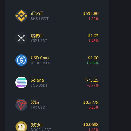
币安币
$592.80
BNB-USDT
-1.22%
瑞波币
$1.05
XRP-USDT
-1.45%
USD Coin
$1.00
USDC-USDT
+0.02%
Solana
$73.25
SOL-USDT
-0.77%
波场
$0.3278
TRX-USDT
-0.20%
狗狗币
$0.0688
DOGE-USDT
-1.43%