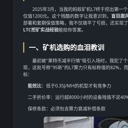
2025年3月，当我的蚂蚁矿机L7终于挖出第一
仅值1200元。这个残酷的数字让我意识到，
盲目跟
部署和套期保值策略，我不仅填平了亏损，还实现了
LTC挖矿实战经验
能给你答案。
一、矿机选购的血泪教训
最初被"莱特币减半行情"吸引入场时，我犯了
现，这批号称"95新"的L7算力只有标称值的82%
标：
能效比
：低于0.35J/MH的机型才有竞争力
二手折价率：运行超8000小时的设备残值不足40
保修条款：必须包含算力衰减补偿条款