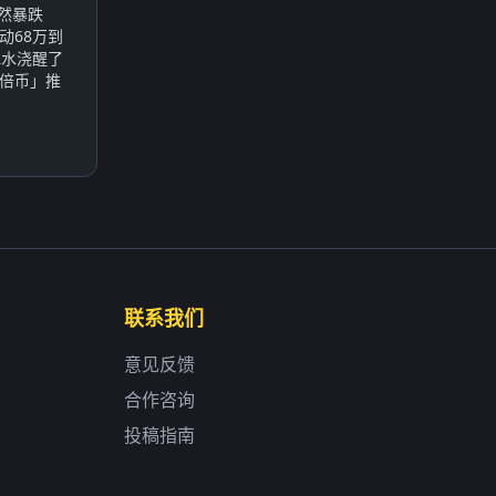
突然暴跌
动68万到
冰水浇醒了
倍币」推
联系我们
意见反馈
合作咨询
投稿指南