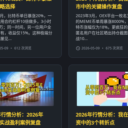
略选择
市中的关键操作复盘
年1月，比特币单日暴涨20%，一
2023年3月，OEX平台一枚名为
用合约杠杆10倍做多，3小时
的MEME币单周暴涨8000%
0万；同一时间，另一位用户全
特币涨幅仅为18%。更疯狂
有，收益仅15%。这种极端分
匿名用户在社区晒出持仓截图
见...
战10...
05-09
•
612 次浏览
2026-05-09
•
675 次浏览
年行情分析：2026年
2026年行情分析：我在
sun实战盈利案例复盘
资中的3个转折点