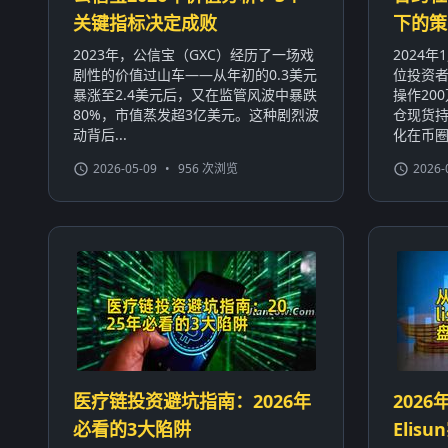
关键指标决定成败
下的策
2023年，公信宝（GXC）经历了一场戏
2024
剧性的价值过山车——从年初的0.3美元
位投资者
暴涨至2.4美元后，又在监管风波中暴跌
操作20
80%，市值蒸发超3亿美元。这种剧烈波
仓现货持
动背后...
化在币圈屡
2026-05-09
•
956 次浏览
2026-
医疗链投资避坑指南：2026年
2026
必看的3大陷阱
Eli