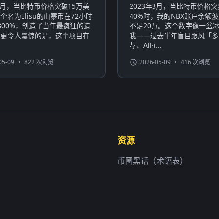
年3月，当比特币价格突破15万美
2023年3月，当比特币价格
个名为Elisu的山寨币在72小时
40%时，我的NBX账户余额波
800%，创造了当年最疯狂的造
不足20万。这个数字像一盆
。更令人震惊的是，这个项目在
我——过去半年盲目跟风「多
荐、All-i...
05-09
•
822 次浏览
2026-05-09
•
416 次浏览
资源
币圈黑话（术语表）