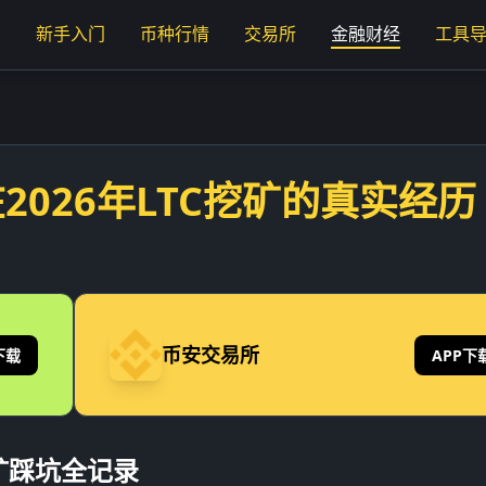
页
新手入门
币种行情
交易所
金融财经
工具
2026年LTC挖矿的真实经历
币安交易所
下载
APP下
矿踩坑全记录