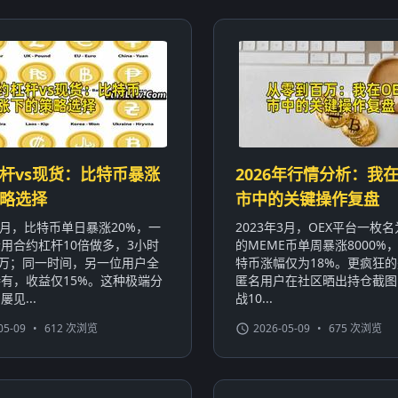
杆vs现货：比特币暴涨
2026年行情分析：我在
略选择
市中的关键操作复盘
年1月，比特币单日暴涨20%，一
2023年3月，OEX平台一枚名为
用合约杠杆10倍做多，3小时
的MEME币单周暴涨8000%
0万；同一时间，另一位用户全
特币涨幅仅为18%。更疯狂
有，收益仅15%。这种极端分
匿名用户在社区晒出持仓截图
见...
战10...
05-09
•
612 次浏览
2026-05-09
•
675 次浏览