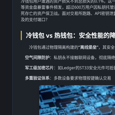
冷钱包用户遭遇的资产损失不到总损失的0.1%，这一
等资金盘暴雷事件频发，超过600万用户因私钥托
死存亡的资产保卫战。面对交易所跑路、API密钥
及的支付端口？
冷钱包 vs 热钱包：安全性能的
冷钱包通过物理隔离构建的
“离线堡垒”
，其安全
空气间隙防护
：私钥永不接触联网设备，彻底隔
军工级加密芯片
：如Ledger的ST33安全元件可
多重验证体系
：多数设备要求物理按键确认交易