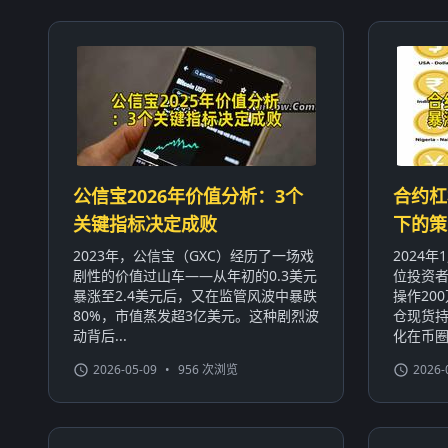
公信宝2026年价值分析：3个
合约杠
关键指标决定成败
下的策
2023年，公信宝（GXC）经历了一场戏
2024
剧性的价值过山车——从年初的0.3美元
位投资者
暴涨至2.4美元后，又在监管风波中暴跌
操作20
80%，市值蒸发超3亿美元。这种剧烈波
仓现货持
动背后...
化在币圈屡
2026-05-09
•
956 次浏览
2026-