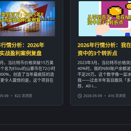
年行情分析：2026年
2026年行情分析：我在
sun实战盈利案例复盘
资中的3个转折点
年3月，当比特币价格突破15万美
2023年3月，当比特币价格
个名为Elisu的山寨币在72小时
40%时，我的NBX账户余额波
800%，创造了当年最疯狂的造
不足20万。这个数字像一盆
。更令人震惊的是，这个项目在
我——过去半年盲目跟风「多
荐、All-i...
05-09
•
822 次浏览
2026-05-09
•
416 次浏览