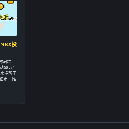
NBX投
突然暴跌
动68万到
冰水浇醒了
倍币」推