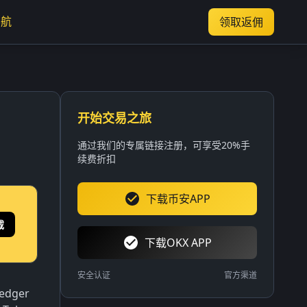
导航
领取返佣
开始交易之旅
通过我们的专属链接注册，可享受20%手
续费折扣
下载币安APP
载
下载OKX APP
安全认证
官方渠道
dger