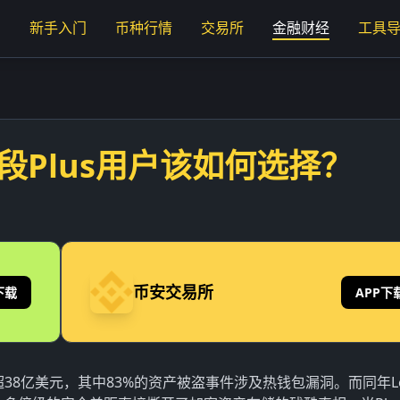
页
新手入门
币种行情
交易所
金融财经
工具
段Plus用户该如何选择？
币安交易所
下载
APP下
38亿美元，其中83%的资产被盗事件涉及热钱包漏洞。而同年Le