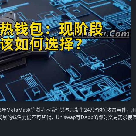
年MetaMask等浏览器插件钱包共发生247起钓鱼攻击事件，
场景的统治力仍不可替代，Uniswap等DApp的即时交易需求使