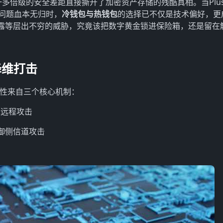
多倍级的安全差距直接撕开了加密资产存储的残酷真相。当PlusT
管问题血本无归时，
冷钱包与热钱包
的选择已不仅是技术偏好，更
泄露等层出不穷的威胁，究竟该把数字黄金锁进保险箱，还是留在
降维打击
性来自三个核心机制：
绝远程攻击
抵御侧信道攻击