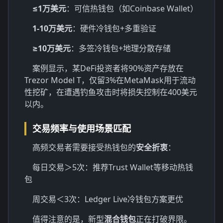
≤1万美元
：可信热钱包（如Coinbase Wallet）
1-10万美元
：硬件冷钱包+多重验证
≥10万美元
：多签冷钱包+地理分散存储
案例显示，某DeFi投资者将90%资产存放在
Trezor Model T，仅留3%在MetaMask用于流动
性挖矿，在遭遇钓鱼攻击时将损失控制在400美元
以内。
交易频率与使用场景匹配
高频交易者需要接受热钱包的
安全折衷
：
每日交易＞5次：推荐Trust Wallet等移动热钱
包
周交易＜3次：Ledger Live冷钱包方案更优
值得注意的是，新型
混合钱包
正在打破界限。