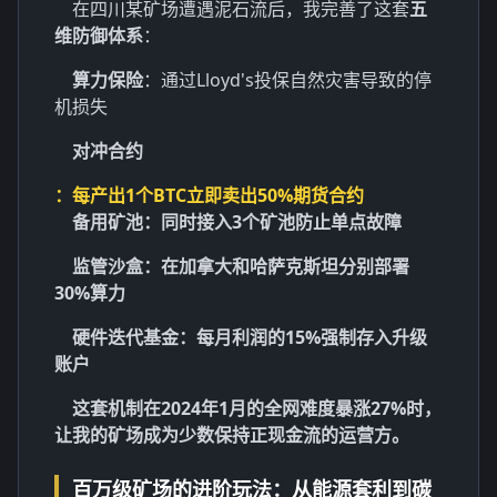
在四川某矿场遭遇泥石流后，我完善了这套
五
维防御体系
：
算力保险
：通过Lloyd's投保自然灾害导致的停
机损失
对冲合约
：每产出1个BTC立即卖出50%期货合约
备用矿池
：同时接入3个矿池防止单点故障
监管沙盒
：在加拿大和哈萨克斯坦分别部署
30%算力
硬件迭代基金
：每月利润的15%强制存入升级
账户
这套机制在2024年1月的全网难度暴涨27%时，
让我的矿场成为少数保持正现金流的运营方。
百万级矿场的进阶玩法：从能源套利到碳