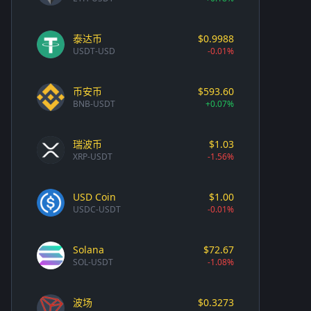
泰达币
$0.9988
USDT-USD
-0.01%
币安币
$593.60
BNB-USDT
+0.07%
瑞波币
$1.03
XRP-USDT
-1.56%
USD Coin
$1.00
USDC-USDT
-0.01%
Solana
$72.67
SOL-USDT
-1.08%
波场
$0.3273