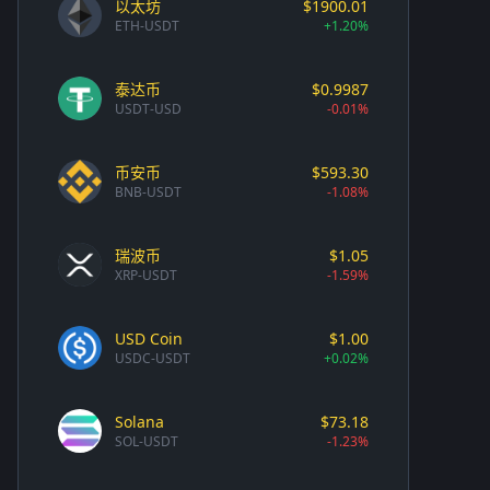
以太坊
$1900.01
ETH-USDT
+1.20%
泰达币
$0.9987
USDT-USD
-0.01%
币安币
$593.30
BNB-USDT
-1.08%
瑞波币
$1.05
XRP-USDT
-1.59%
USD Coin
$1.00
USDC-USDT
+0.02%
Solana
$73.18
SOL-USDT
-1.23%