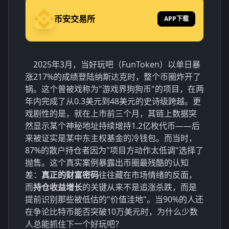
币安交易所
APP下载
2025年3月，当好玩吧（FunToken）以单日暴
涨217%的成绩登陆纳斯达克时，整个币圈炸开了
锅。这个曾被戏称为"游戏界狗狗币"的项目，在两
年内完成了从0.3美元到48美元的史诗级跨越。更
戏剧性的是，就在上市前三个月，其链上数据突
然显示某个神秘地址持续增持1.2亿枚代币——后
来被证实是某中东主权基金的冷钱包。而当时，
87%的散户持仓者因为"项目方动作太低调"选择了
抛售。这个真实案例暴露出币圈最残酷的认知
差：
真正的财富密码
往往藏在市场情绪的反面，
而
持仓收益增长
的关键从来不是追涨杀跌，而是
提前识别那些被低估的"价值洼地"。当90%的人还
在争论比特币能否突破10万美元时，为什么少数
人总能抓住下一个好玩吧？