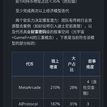
前100持币地址占比＜35%（防控盘）
至少完成两次以上经济模型迭代
两个软实力决定爆发潜力：团队有传统行业资
源整合案例（如好玩吧引入迪士尼前高管），以
及代币具备
财富密码
级的叙事空间（元宇宙
+GameFi+AI的三重概念）。下表是当前符合该模
型的部分标的：
大
链上
叙事
代币
户占
增速
维度
比
4（含
MetaArcade
210%
28%
社交金
融）
AIProtocol
187%
31%
3