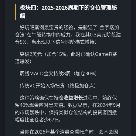
板块四：2025-2026周期下的仓位管理秘
籍
好玩吧案例最宝贵的经验，是验证了"金字塔加
仓法"在牛熊转换中的威力。我在其0.3美元阶段建
仓5%，当出现以下信号时阶梯式增持：
突破2美元（加仓15%，此时已确认GameFi赛
道爆发）
周线MACD金叉持续8周（加仓30%）
传统VC开始入场扫货（终极加仓点）
这种策略确保在
持仓收益增长
过程中，始终保
留40%现金应对黑天鹅。数据显示，在2024年9月
的市场暴跌中，保持类似仓位结构的投资者回撤
幅度比全仓者少67%。
当你在2026年某个清晨查看账户时，会不会因