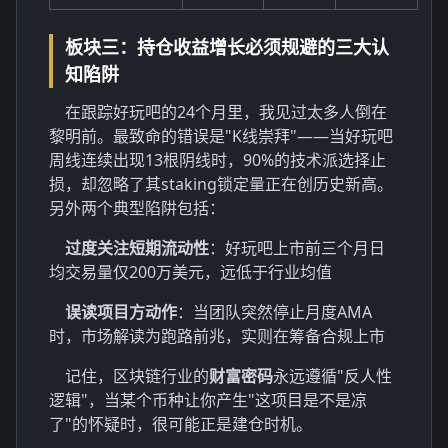
板块三：持仓收益增长必须规避的三大认
知陷阱
在跟踪好玩吧的24个月里，我见过太多人倒在
黎明前。最致命的错误是"K线崇拜"——当好玩吧
周线连续出现13根阴线时，90%的技术派选择止
损，却忽略了其staking锁定量正在创历史新高。
另外两个典型陷阱包括：
过度关注短期流动性
：好玩吧上市前三个月日
均交易量仅200万美元，远低于行业均值
误读项目方动作
：当团队突然停止月度AMA
时，市场解读为跑路前兆，实则在筹备合规上市
记住，区块链行业的
财富密码
永远遵循"反人性
逻辑"，当某个币种让你产生"这项目是不是凉
了"的怀疑时，很可能正是建仓时机。