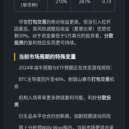
210%
287%
0.73
（单币种）
尽管
打包交易
的绝对收益更高，但当引入杠杆
因素后，其风险调整后收益（夏普比率）优势仅
剩30%。对于资金量低于5万美元的投资者，
分散
投资
的复利效应反而更可持续。
当前市场周期的特殊变量
2024年减半周期与ETF预期正在改变游戏规则：
BTC主导度回升至48%，削弱山寨币
打包交易
机
会
机构入场带来更多跨链套利可能，利好
分散投
资
衍生品未平仓合约创新高，加剧短期波动风险
链上分析师Willy Woo指出，当前市场更适合采