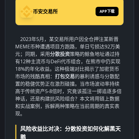
币安交易所
APP下载
2023年5月，某交易所用户因全仓押注某新晋
MEME币种遭遇项目方跑路，单日亏损达92万美
元；同期，采用
分散投资
策略的鲸鱼地址通过持
有12种主流币与DeFi代币组合，在熊市中仍实现
18%的年化收益。这种极端对比揭示了加密货币
市场的残酷真相：
打包交易
的暴利诱惑与分散配
置的稳健优势正在激烈碰撞。当市场波动率持续
高于传统资产5-8倍时，究竟该孤注一掷追逐多倍
神话，还是构建抗风险组合？本文将用链上数据
和实战案例，拆解两种策略在当前周期的真实表
现。
风险收益比对决：分散投资如何化解黑天
鹅