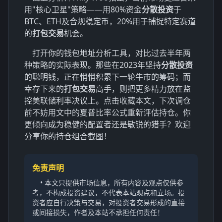
用"核心卫星"策略——用80%资金
分散投资
于
BTC、ETH及合规稳定币，20%用于捕捉特定赛道
的
打包交易
机会。
打开你的钱包地址分析工具，对比过去半年两
种策略的实际表现。那些在2023年坚持
分散投资
的聪明钱，正在悄悄积累下一轮牛市的筹码；而
幸存下来的
打包交易
高手，则把更多精力放在监
控美联储利率决议上。点击收藏本文，下次调仓
前不妨用文中的夏普比率公式重新评估持仓。你
更倾向成为稳健的配置者还是敏锐的猎手？欢迎
分享你的持仓组合截图！
免责声明
• 本文只提供市场信息，所有内容及观点仅供参
考，不构成投资建议，不代表本站观点和立场。投
资者应自行决策与交易，对投资者交易形成的直接
或间接损失，作者及本站不承担任何责任！