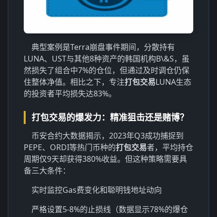
典型案例是Terra崩盘事件期间，分散持有
LUNA、UST与其他8种资产的韩国机构B\&S，虽
然损失了组合中7%的仓位，但通过及时调仓仍保
住整体净值。相比之下，专注
打包交易
LUNA生态
的投资者平均损失达83%。
打包交易的爆发力：精准狙击还是赌博？
币安合约大数据揭示，2023年Q3成功捕捉到
PEPE、ORDI等热门币种的
打包交易
者，平均持仓
周期仅9天却获得380%收益。但这种策略需要具
备三大条件：
实时监控Gas费变化和聪明钱地址动向
严格设置5-8%的止损线（数据显示78%的爆仓