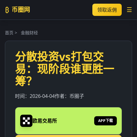
₿
币圈网
☰
领取返佣
首页
>
金融财经
分散投资vs打包交
易：现阶段谁更胜一
筹？
时间：
2026-04-04
作者：
币圈子
欧易交易所
APP下载