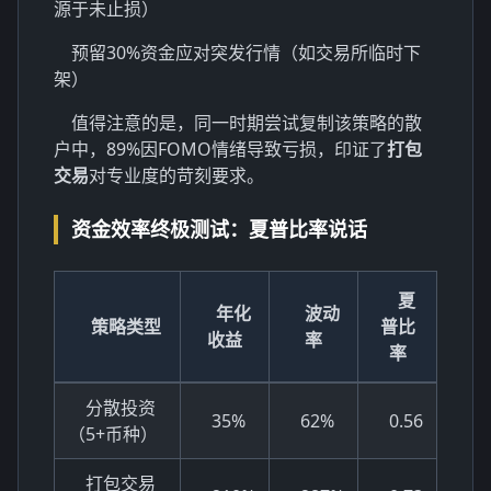
源于未止损）
预留30%资金应对突发行情（如交易所临时下
架）
值得注意的是，同一时期尝试复制该策略的散
户中，89%因FOMO情绪导致亏损，印证了
打包
交易
对专业度的苛刻要求。
资金效率终极测试：夏普比率说话
夏
年化
波动
策略类型
普比
收益
率
率
分散投资
35%
62%
0.56
（5+币种）
打包交易