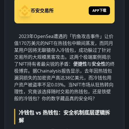
币安交易所
APP下载
2023年OpenSea遭遇的「钓鱼攻击事件」让价
值170万美元的NFT在热钱包中瞬间蒸发，而同月
某用户因将无聊猿存入冷钱包，成功躲过了针对
交易所的大规模黑客攻击。这两个极端案例揭示
了NFT持有者最尖锐的矛盾：
便捷性
与
安全性
的终
极博弈。据Chainalysis报告显示，去年因热钱包
漏洞损失的加密资产高达38亿美元，而冷钱包用
户资产被盗率不足0.03%。当NFT市场从狂热转向
理性，究竟该选择随时交易的热钱包，还是铁壁
般的冷钱包？你的数字藏品真的安全吗？
冷钱包 vs 热钱包：安全机制底层逻辑拆
解