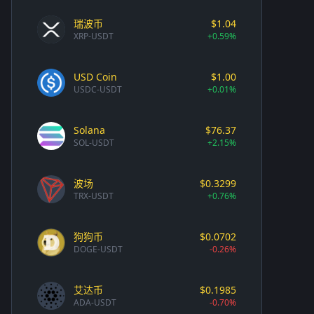
瑞波币
$1.04
XRP-USDT
+0.59%
USD Coin
$1.00
USDC-USDT
+0.01%
Solana
$76.37
SOL-USDT
+2.15%
波场
$0.3299
TRX-USDT
+0.76%
狗狗币
$0.0702
DOGE-USDT
-0.26%
艾达币
$0.1985
ADA-USDT
-0.70%