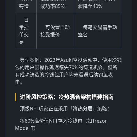
铸造
成功率85%+
骤降至40%
日
常挂
可设置自动
每笔交易需手动
单交
接受报价
签名
易
典型案例：2023年Azuki空投活动中，使用冷钱
包的用户因操作延迟错失70%的铸造机会，但所
有成功铸造的冷钱包用户均未遭遇后续钓鱼攻
击。
进阶风控策略：冷热混合架构搭建指南
顶级NFT玩家正在采用「
冷热分层
」策略：
将80%高价值NFT存入冷钱包（如Trezor
Model T）