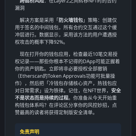
跨链桥风险
：在Layer2之间转移NFT时的合约
漏洞
解决方案是采用「
防火墙钱包
」策略：创建仅
用于签名的中间钱包，所有合约交互通过这个缓
冲层进行。数据显示，采用该方法的用户遭遇授
权攻击的概率下降92%。
现在打开你的钱包应用，检查最近10笔交易授
权记录——那些你根本不记得的DApp可能正握着
你的资产钥匙。立即将非必要授权全部撤销
（Etherscan的Token Approvals功能可批量操
作），然后把「冷钱包存储核心资产，热钱包应
对日常需求」设为铁律。记住，在NFT世界，
安全
不是状态而是持续的过程
。你准备从今天开始重
构钱包体系吗？在评论区分享你的风控妙招，点
赞最高的读者将获得定制版安全清单。
免责声明