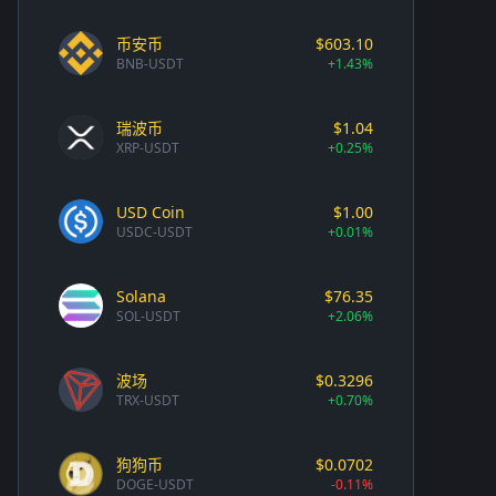
币安币
$603.10
BNB-USDT
+1.43%
瑞波币
$1.04
XRP-USDT
+0.25%
USD Coin
$1.00
USDC-USDT
+0.01%
Solana
$76.35
SOL-USDT
+2.06%
波场
$0.3296
TRX-USDT
+0.70%
狗狗币
$0.0702
DOGE-USDT
-0.11%