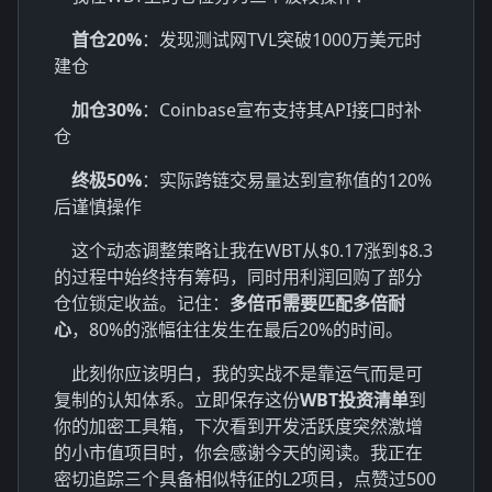
首仓20%
：发现测试网TVL突破1000万美元时
建仓
加仓30%
：Coinbase宣布支持其API接口时补
仓
终极50%
：实际跨链交易量达到宣称值的120%
后谨慎操作
这个动态调整策略让我在WBT从$0.17涨到$8.3
的过程中始终持有筹码，同时用利润回购了部分
仓位锁定收益。记住：
多倍币需要匹配多倍耐
心
，80%的涨幅往往发生在最后20%的时间。
此刻你应该明白，我的实战不是靠运气而是可
复制的认知体系。立即保存这份
WBT投资清单
到
你的加密工具箱，下次看到开发活跃度突然激增
的小市值项目时，你会感谢今天的阅读。我正在
密切追踪三个具备相似特征的L2项目，点赞过500