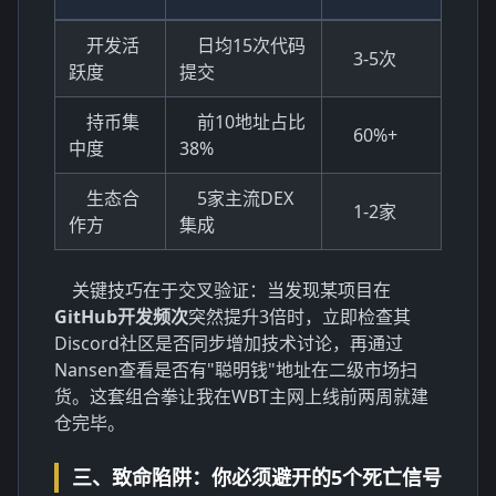
开发活
日均15次代码
3-5次
跃度
提交
持币集
前10地址占比
60%+
中度
38%
生态合
5家主流DEX
1-2家
作方
集成
关键技巧在于交叉验证：当发现某项目在
GitHub开发频次
突然提升3倍时，立即检查其
Discord社区是否同步增加技术讨论，再通过
Nansen查看是否有"聪明钱"地址在二级市场扫
货。这套组合拳让我在WBT主网上线前两周就建
仓完毕。
三、致命陷阱：你必须避开的5个死亡信号