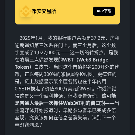
币安交易所
APP下载
2025年1月，我的银行账户余额是37.2元，房租
逾期通知第三次贴在门上。而三个月后，这个数
字变成了1,027,000元——这一切的转折点，是我
在凌晨三点偶然发现的
WBT（Web3 Bridge
Token）
白皮书。当时这个市值排名200开外的代
币，正以每周300%的涨幅屠杀K线图。更疯狂的
是，链上数据显示某个匿名钱包在半年内用
0.5ETH换走了价值800万美元的WBT。你或许觉
得这是又一个盈利神话，但我要告诉你：
这可能
是普通人最后一次抓住Web3红利的窗口期
——当
主流媒体开始报道时，早期参与者早已完成多倍
套现。究竟该如何在信息差消失前，识别下一个
WBT级机会？