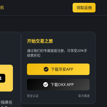
导航
领取返佣
开始交易之旅
通过我们的专属链接注册，可享受20%手
续费折扣
下载币安APP
载
下载OKX APP
安全认证
官方渠道
手指悬在