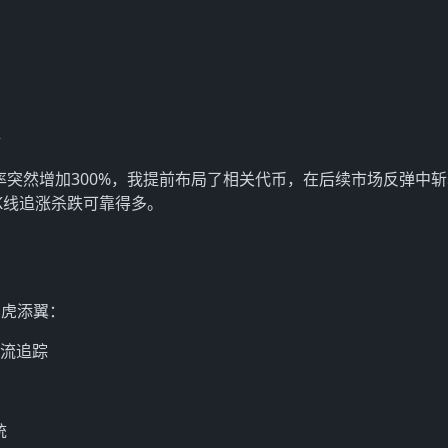
据
率突然增加300%，我提前布局了相关代币，在后续市场反弹中斩
K线追涨杀跌可靠得多。
如虎添翼：
流追踪
统