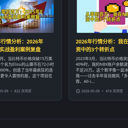
年行情分析：2026年
2026年行情分析：我在
sun实战盈利案例复盘
资中的3个转折点
年3月，当比特币价格突破15万美
2023年3月，当比特币价格
个名为Elisu的山寨币在72小时
40%时，我的NBX账户余额波
800%，创造了当年最疯狂的造
不足20万。这个数字像一盆
。更令人震惊的是，这个项目在
我——过去半年盲目跟风「多
荐、All-i...
05-09
•
822 次浏览
2026-05-09
•
416 次浏览