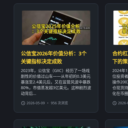
公信宝2026年价值分析：3个
合约杠
关键指标决定成败
下的策
2023年，公信宝（GXC）经历了一场戏
2024
剧性的价值过山车——从年初的0.3美元
位投资者
暴涨至2.4美元后，又在监管风波中暴跌
操作20
80%，市值蒸发超3亿美元。这种剧烈波
仓现货持
动背后...
化在币圈屡
2026-05-09
•
956 次浏览
2026-