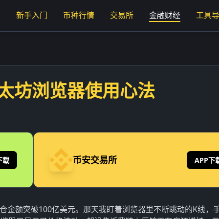
页
新手入门
币种行情
交易所
金融财经
工具
太坊浏览器使用心法
币安交易所
下载
APP下
网爆仓金额突破100亿美元。那天我盯着浏览器里不断跳动的K线，