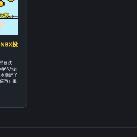
NBX投
突然暴跌
动68万到
冰水浇醒了
倍币」推