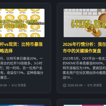
杆vs现货：比特币暴涨
2026年行情分析：我在
略选择
市中的关键操作复盘
年1月，比特币单日暴涨20%，一
2023年3月，OEX平台一枚名为
用合约杠杆10倍做多，3小时
的MEME币单周暴涨8000%
0万；同一时间，另一位用户全
特币涨幅仅为18%。更疯狂
有，收益仅15%。这种极端分
匿名用户在社区晒出持仓截图
见...
战10...
05-09
•
612 次浏览
2026-05-09
•
675 次浏览