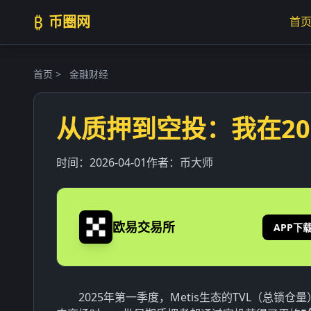
₿
币圈网
首
首页
>
金融财经
从质押到空投：我在20
时间：
2026-04-01
作者：
币大师
欧易交易所
APP下
2025年第一季度，Metis生态的TVL（总