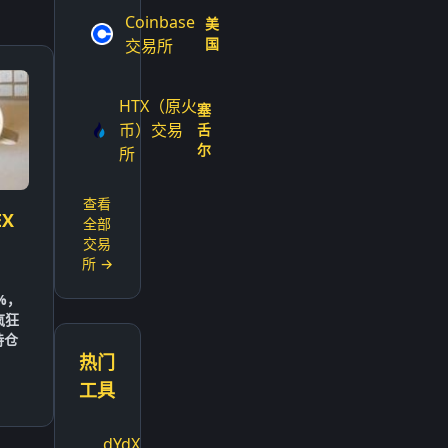
Coinbase
美
国
交易所
HTX（原火
塞
币）交易
舌
尔
所
查看
X
全部
交易
所 →
%，
疯狂
持仓
热门
工具
dYdX