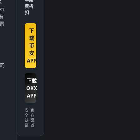
道
费折
揭示
扣
看
雷
下
载
币
安
APP
2的
下载
OKX
APP
安
官
全
方
认
渠
证
道