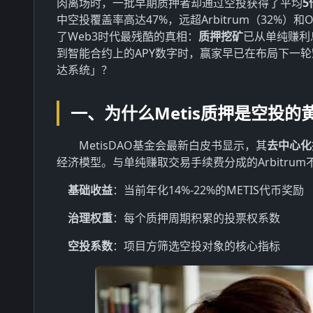
肉离场时，一批早期质押者却通过空投获得了平均
5
中空投覆盖率高达47%，远超Arbitrum（32%）
了Web3时代最残酷的真相：
质押挖矿
已从单纯赚利
到智能合约上的APY数字时，赢家早已在布局下一轮
达系统」？
一、为什么Metis质押是空投的
MetisDAO基金会最新白皮书显示，其
去中心化
经济模型。与单纯赚取交易手续费分成的Arbitru
基础收益
：当前年化14%-22%的METIS代币奖励
治理权重
：每个质押周期积累的投票权系数
空投系数
：项目方筛选空投对象的核心指标