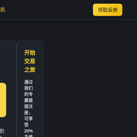
导航
领取返佣
开始
交易
之旅
通过
我们
的专
属链
接注
册，
可享
受
人割
20%
手续