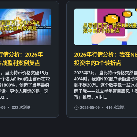
年行情分析：2026年
2026年行情分析：我在N
un实战盈利案例复盘
投资中的3个转折点
3月，当比特币价格突破15万
2023年3月，当比特币价格突然
个名为Elisu的山寨币在72
40%时，我的NBX账户余额波动6
1800%，创造了当年最疯
到不足20万。这个数字像一盆冰
神话。更令人震惊的是，这
醒了我——过去半年盲目跟风「
...
币」推荐、All-i...
-09
•
822 次浏览
2026-05-09
•
416 次浏览