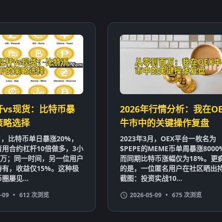
杆vs现货：比特币暴
2026年行情分析：我在OE
策略选择
牛市中的关键操作复盘
1月，比特币单日暴涨20%，
2023年3月，OEX平台一枚名为
用合约杠杆10倍做多，3小
$PEPE的MEME币单周暴涨8000
0万；同一时间，另一位用户
而同期比特币涨幅仅为18%。更
有，收益仅15%。这种极
的是，一位匿名用户在社区晒出
圈屡见...
截图：投资实战10...
-09
•
612 次浏览
2026-05-09
•
675 次浏览