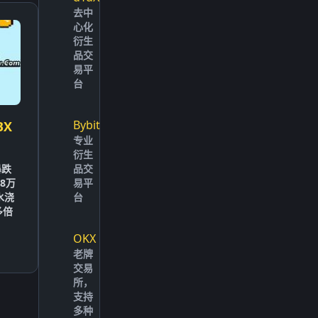
去中
心化
衍生
品交
易平
台
Bybit
BX
专业
衍生
暴跌
品交
8万
易平
水浇
台
多倍
OKX
老牌
交易
所，
支持
多种