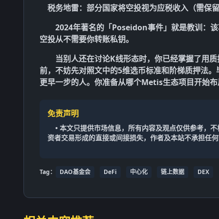
税务地雷
：部分国家将空投视为应税收入（需保
2024年著名的「Poseidon事件」就是教
空投从不需要你转账私钥
。
当别人还在讨论K线形态时，你已经掌握了用质
前，不妨先对照文中的
5维选币标准
和
阶梯质押法
。
更早一步
的人。你准备从哪个Metis生态项目开始
免责声明
• 本文只提供市场信息，所有内容及观点仅供参考，
资者交易形成的直接或间接损失，作者及本站不承担任何
Tag：
DAO基金会
DeFi
中心化
链上数据
DEX