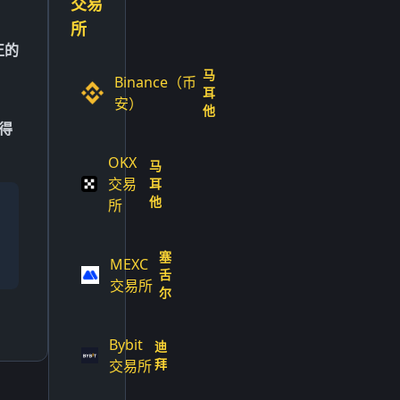
交易
所
正的
马
Binance（币
耳
安）
他
得
OKX
马
交易
耳
他
所
塞
MEXC
舌
交易所
尔
Bybit
迪
拜
交易所