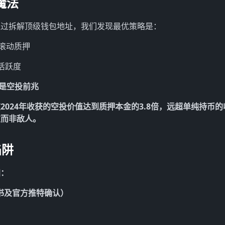
魔法
通过拆解顶级钱包地址，我们发现最优策略是：
期滚动质押
活跃度
往是空投前兆
024年收获的空投价值达到质押本金的3.8倍，远超单纯持币的
友而非敌人。
陷阱
归：
证书及官方推特确认）