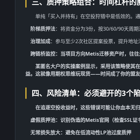
三、质押策略组合：时间杠杆的
单纯「买入并持有」在空投狩猎中是低效的。
阶梯质押法
：将资金分为3份，按30/60/90天周
治理加成
：参与至少2次社区提案投票，提升地址
跨链桥监控：当项目方向Metis迁移资产时，往
某匿名大户的实操案例显示，采用该策略使其在2
益。这就像用期权思维玩现货——时间成了你的盟
四、风险清单：必须避开的3个
在追逐空投收益时，这些错误可能让你血本无
虚假质押池
：识别伪造的Metis官网（检查SSL
无常损失放大
：避免在低流动性LP池过度质押