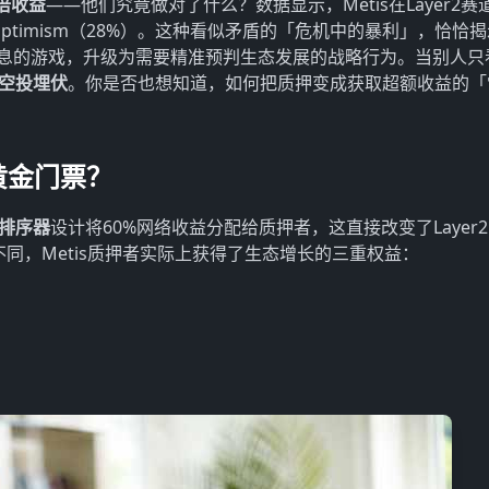
倍收益
——他们究竟做对了什么？数据显示，Metis在Layer2赛
和Optimism（28%）。这种看似矛盾的「危机中的暴利」，恰恰
息的游戏，升级为需要精准预判生态发展的战略行为。当别人只
空投埋伏
。你是否也想知道，如何把质押变成获取超额收益的「
黄金门票？
排序器
设计将60%网络收益分配给质押者，这直接改变了Layer
m不同，Metis质押者实际上获得了生态增长的三重权益：