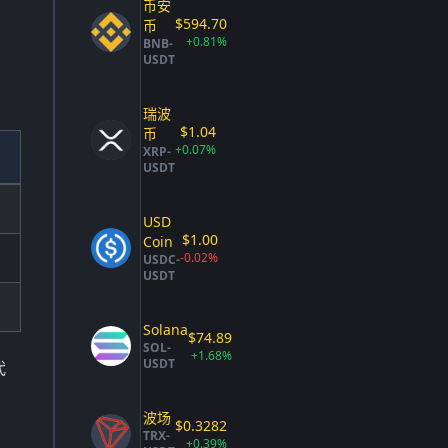
币安
$594.70
币
+0.81%
BNB-
USDT
瑞波
$1.04
币
+0.07%
XRP-
USDT
USD
$1.00
Coin
-0.02%
USDC-
USDT
Solana
$74.89
SOL-
+1.68%
USDT
代
波场
$0.3282
TRX-
+0.39%