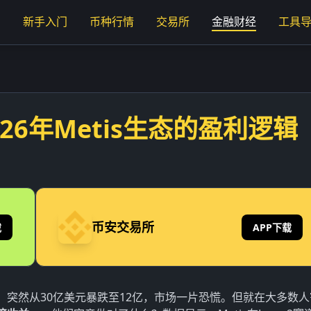
页
新手入门
币种行情
交易所
金融财经
工具
26年Metis生态的盈利逻辑
币安交易所
载
APP下载
锁仓量）突然从30亿美元暴跌至12亿，市场一片恐慌。但就在大多数