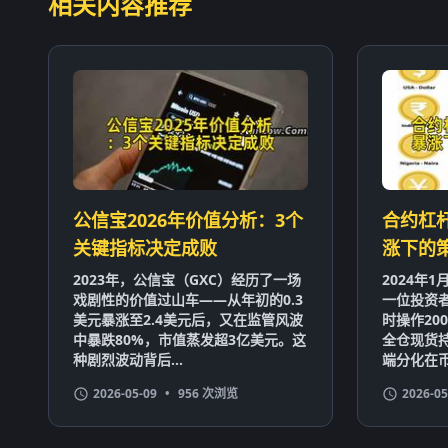
相关内容推荐
公信宝2026年价值分析：3个
合约杠
关键指标决定成败
涨下的
2023年，公信宝（GXC）经历了一场
2024年
戏剧性的价值过山车——从年初的0.3
一位投资者
美元暴涨至2.4美元后，又在监管风波
时操作20
中暴跌80%，市值蒸发超3亿美元。这
全仓现货持
种剧烈波动背后...
端分化在币
2026-05-09
•
956 次浏览
2026-05