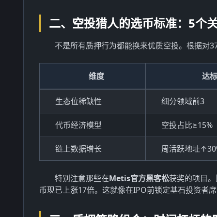
二、空投猎人的选币标准：5个
不是所有质押行为都能换来优质空投。根据对3
维度
达
生态位稀缺性
细分领域前3
代币经济模型
空投占比≥15%
链上数据增长
周活跃地址↑30
特别注意那些在
Metis官方黑客松
获奖的项目。比
币现已上涨17倍。这就像在IPO前锁定基石投资者