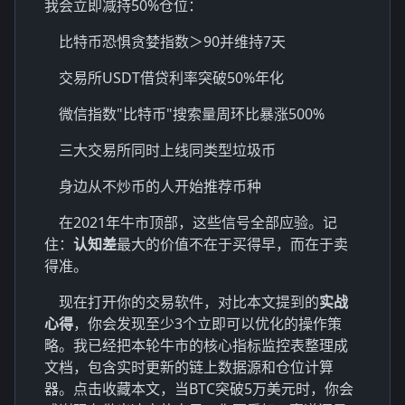
我会立即减持50%仓位：
比特币恐惧贪婪指数＞90并维持7天
交易所USDT借贷利率突破50%年化
微信指数"比特币"搜索量周环比暴涨500%
三大交易所同时上线同类型垃圾币
身边从不炒币的人开始推荐币种
在2021年牛市顶部，这些信号全部应验。记
住：
认知差
最大的价值不在于买得早，而在于卖
得准。
现在打开你的交易软件，对比本文提到的
实战
心得
，你会发现至少3个立即可以优化的操作策
略。我已经把本轮牛市的核心指标监控表整理成
文档，包含实时更新的链上数据源和仓位计算
器。点击收藏本文，当BTC突破5万美元时，你会