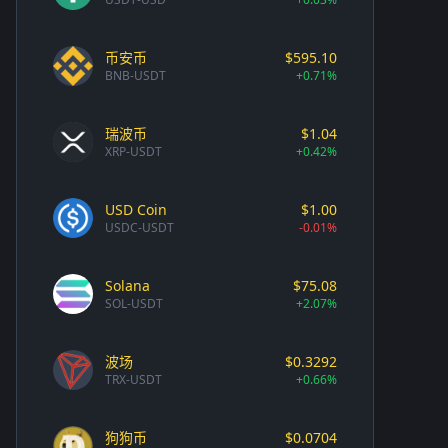
币安币
$595.10
BNB-USDT
+0.71%
瑞波币
$1.04
XRP-USDT
+0.42%
USD Coin
$1.00
USDC-USDT
-0.01%
Solana
$75.08
SOL-USDT
+2.07%
波场
$0.3292
TRX-USDT
+0.66%
狗狗币
$0.0704