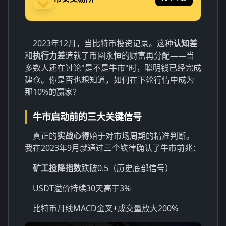
2023年12月，当比特币投资记录。这种
认知差
和
执行力差
造就了币圈永恒的财富再分配——当
多数人还在讨论"是不是牛市"时，聪明钱已经完成
建仓。你是否也想知道，如何在下轮行情中成为
那10%的赢家？
牛市启动前的三大关键信号
真正的
实战心得
始于对市场周期的精准判断。
我在2023年9月就通过三个铁律确认了牛市前兆：
矿工投降指数
跌破0.5（历史底部信号）
USDT溢价持续30天高于3%
比特币月线MACD金叉+成交量放大200%