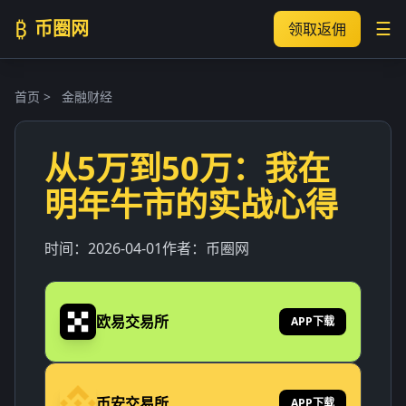
₿
币圈网
☰
领取返佣
首页
>
金融财经
从5万到50万：我在
明年牛市的实战心得
时间：
2026-04-01
作者：
币圈网
欧易交易所
APP下载
币安交易所
APP下载