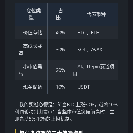
仓位类
占
代表币种
型
比
价值存储
40%
BTC、ETH
高成长赛
30%
SOL、AVAX
道
小市值黑
AI、Depin赛道项
20%
马
目
现金储备
10%
USDT
我的
实战心得
是：每当BTC上涨30%，就将10%
利润轮动到山寨币；当整体市值突破前高时，立
即启动5%-10%的止损机制。