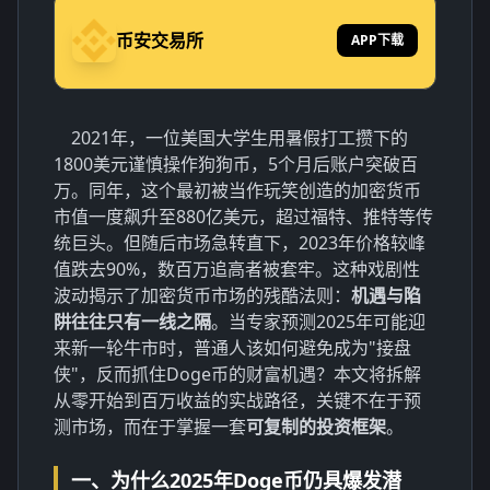
币安交易所
APP下载
2021年，一位美国大学生用暑假打工攒下的
1800美元谨慎操作狗狗币，5个月后账户突破百
万。同年，这个最初被当作玩笑创造的加密货币
市值一度飙升至880亿美元，超过福特、推特等传
统巨头。但随后市场急转直下，2023年价格较峰
值跌去90%，数百万追高者被套牢。这种戏剧性
波动揭示了加密货币市场的残酷法则：
机遇与陷
阱往往只有一线之隔
。当专家预测2025年可能迎
来新一轮牛市时，普通人该如何避免成为"接盘
侠"，反而抓住Doge币的财富机遇？本文将拆解
从零开始到百万收益的实战路径，关键不在于预
测市场，而在于掌握一套
可复制的投资框架
。
一、为什么2025年Doge币仍具爆发潜