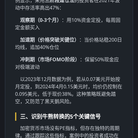
例显示，采用
三阶段建仓法
的投资者在2021年波
动中存活率高出47%：
观察期（0-3个月）
：用10%资金定投，每周固
定金额买入
加速期（价格突破关键位）
：当价格站稳200日
均线，追加40%仓位
冲刺期（市场FOMO阶段）
：保留50%现金应
对极端波动
以2023年12月数据为例，若从0.07美元开始按
月定投，到2024年4月0.15美元时，均价仍控制在
0.095美元，低于现价38%。这种策略既避免踏
空，又防范了黑天鹅风险。
三、识别牛熊转换的5个关键信号
加密货币市场没有PE指标，但存在独特的周期
律。通过跟踪这些指标，案例中的投资者成功在