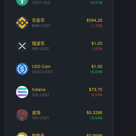
USDT-USD
+0.01%
币安币
$594.20
BNB-USDT
-1.72%
瑞波币
$1.05
XRP-USDT
-1.87%
USD Coin
$1.00
USDC-USDT
+0.03%
Solana
$73.75
SOL-USDT
-0.57%
波场
$0.3288
TRX-USDT
+0.54%
狗狗币
$0.0698