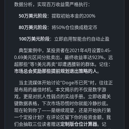
数据分析，实现百万收益需严格执行：
50万美元阶段
：提取初始本金的200%
80万美元阶段
：将50%仓位换成稳定币
100万美元阶段
：立即启用智能合约自动止盈
典型案例中，某投资者在2021年4月设置0.45-
0.69美元区间分批卖出，最终收益率达923%，远
超那些"等1美元再卖"却遭遇腰斩的群体。记住：
市场总会奖励那些提前规划退出策略的人
。
当主流媒体开始讨论"Doge币已死"时，往往正
是布局的最佳时机。本文揭示的不仅是数字游
戏，更是对抗人性弱点的实战手册。立即收藏关
键数据表格，下次市场恐慌时你就能冷静抄底。
现在轮到你了——是继续观望，还是开始执行第
一个定投计划？在评论区留下你的投资金额，我
们会抽取三位读者赠送
定制版仓位计算器
。记