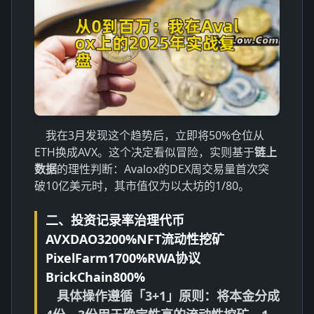
我在3月发现这个趋势后，立即将50%仓位从
ETH换成AVX。这个决定看似冒险，实则基于
链上
数据
的理性判断：Avalox的DEX周交易量首次突
破10亿美元时，其市值仅为以太坊的1/80。
二、投资记录率治理代币
AVXDAO3200%NFT流动性挖矿
PixelFarm1700%RWA协议
BrickChain800%
具体操作遵循
「3+1」原则
：将本金分成