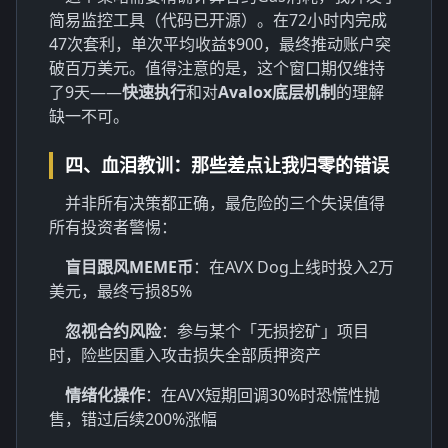
简易监控工具（代码已开源）。在72小时内完成
47次套利，单次平均收益$900，最终推动账户突
破百万美元。值得注意的是，这个窗口期仅维持
了9天——
快速执行
和对
Avalox底层机制
的理解
缺一不可。
四、血泪教训：那些差点让我归零的错误
并非所有决策都正确，最危险的三个失误值得
所有投资者警惕：
盲目跟风MEME币
：在AVX Dog上线时投入2万
美元，最终亏损85%
忽视合约风险
：参与某个「无损挖矿」项目
时，险些因重入攻击损失全部质押资产
情绪化操作
：在AVX短期回调30%时恐慌性抛
售，错过后续200%涨幅