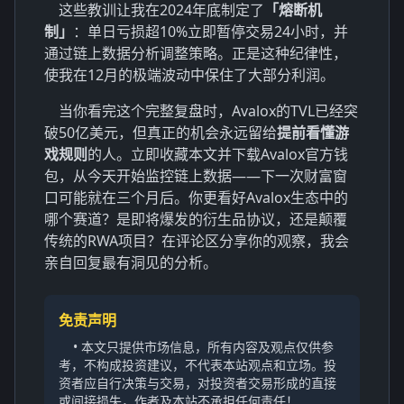
这些教训让我在2024年底制定了
「熔断机
制」
：单日亏损超10%立即暂停交易24小时，并
通过链上数据分析调整策略。正是这种纪律性，
使我在12月的极端波动中保住了大部分利润。
当你看完这个完整复盘时，Avalox的TVL已经突
破50亿美元，但真正的机会永远留给
提前看懂游
戏规则
的人。立即收藏本文并下载Avalox官方钱
包，从今天开始监控链上数据——下一次财富窗
口可能就在三个月后。你更看好Avalox生态中的
哪个赛道？是即将爆发的衍生品协议，还是颠覆
传统的RWA项目？在评论区分享你的观察，我会
亲自回复最有洞见的分析。
免责声明
• 本文只提供市场信息，所有内容及观点仅供参
考，不构成投资建议，不代表本站观点和立场。投
资者应自行决策与交易，对投资者交易形成的直接
或间接损失，作者及本站不承担任何责任！