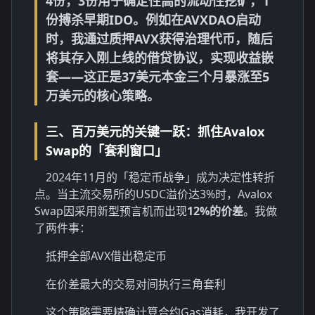
4份，3份用于确定性高的流动性挖矿，1
份搏杀早期IDO。例如在AVXDAO启动
时，我通过质押AVX获得治理代币，随后
将其存入刚上线的借贷协议，实现收益嵌
套——这正是37美元本金三个月暴涨至5
万美元的核心策略。
三、百万美元的关键一跃：抓住Avalox
Swap的「套利窗口」
2024年11月的「稳定币战争」成为决定性转折
点。当主流交易所的USDC溢价达3%时，Avalox
Swap因采用新型预言机而出现
12%的价差
。我做
了两件事：
抵押全部AVX借出稳定币
在价差最大的交易对间执行三角套利
这个策略需要精确计算合约Gas消耗，我开发了