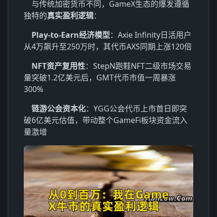
与传统加密货币不同，GameX生态的爆发遵循
独特的
真实盈利逻辑
：
Play-to-Earn经济模型
：Axie Infinity日活用户
从4万飙升至250万时，其代币AXS同期上涨120倍
NFT资产复用性
：StepN跑鞋NFT二级市场交易
量突破1.2亿美元后，GMT代币市值一周暴涨
300%
链游公会资本化
：YGG公会代币上市首日即突
破6亿美元估值，带动整个GameFi板块资金流入
量激增