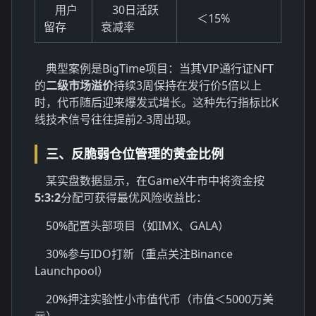
用户
30日活跃
＜15%
留存
衰减率
典型案例是BigTime项目：当其VIP通行证NFT
的
二级市场溢价
持续3周保持在发行价5倍以上
时，代币随后迎来爆发式增长。这种先行指标比K
线技术信号往往提前2-3周出现。
三、反脆弱仓位管理的黄金比例
某实盘数据显示，在GameX牛市中将资金按
5:3:2
分配可获得最优风险收益比：
50%配置头部项目（如IMX、GALA）
30%参与IDO打新（重点关注Binance
Launchpool）
20%押注实验性小市值代币（市值＜5000万美
元）