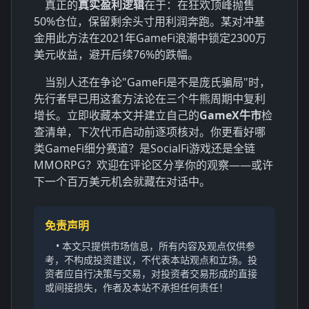
真正的
真实盈利逻辑
在于：在狂欢顶峰抛售
50%仓位，保留剩余头寸用利润奔跑。某对冲基
金用此方法在2021年GameFi浪潮中锁定2300万
美元收益，避开后续76%的跌幅。
当别人还在争论"GameFi是不是庞氏骗局"时，
先行者早已用这套方法论在三个牛熊周期中复利
增长。立即收藏本文并建立自己的
GameX牛市
检
查清单，下次代币启动前逐项核对。你更看好哪
类GameFi细分赛道？是SocialFi游戏还是全链
MMORPG？欢迎在评论区分享你的观察——或许
下一个百万美元机会就藏在对话中。
免责声明
• 本文只提供市场信息，所有内容及观点仅供参
考，不构成投资建议，不代表本站观点和立场。投
资者应自行决策与交易，对投资者交易形成的直接
或间接损失，作者及本站不承担任何责任！