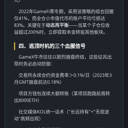
2022年GameFi寒冬期，采用该策略的组合回撤
仅41%，而全仓小市值代币的账户平均亏损达
83%。关键在于
动态再平衡
——当某个子仓位收
益超过200%时，立即提取本金转投其他板块。
四、逃顶时机的三个血腥信号
GameX牛市往往以剧烈崩盘终结，这些征兆出
现时务必启动防御：
交易所永续合约资金费率＞0.1%/日（2023年3
月GMT崩盘前达0.18%）
项目方钱包连续大额转账（某项目跑路前周转
出8000ETH）
社交媒体KOL统一话术（"长远持有"+"无视波
动"高频出现）