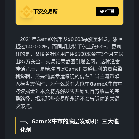
币安交易所
APP下载
2021年GameX代币从$0.003暴涨至$4.2，涨幅
超过140,000%，而同期比特币仅上涨63%。更疯
狂的是，某匿名社区用户用$500本金在3个月内滚
出87万美金，交易记录截图引爆全网。这种造富
神话背后，是精准捕捉GameFi赛道红利的
真实盈
利逻辑
，还是纯属幸运赌徒的偶然？当主流币陷
入横盘震荡时，为什么总有人能在
GameX牛市
中
持续掘金？本文将拆解从零开始到百万收益的完
整路径，揭示那些交易所永远不会告诉你的关键
决策点。
一、GameX牛市的底层发动机：三大催
化剂