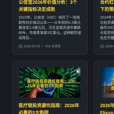
公信宝2026年价值分析：3个
合约杠
关键指标决定成败
下的策
2023年，公信宝（GXC）经历了一场戏
2024
剧性的价值过山车——从年初的0.3美元
位投资者
暴涨至2.4美元后，又在监管风波中暴跌
操作20
80%，市值蒸发超3亿美元。这种剧烈波
仓现货持
动背后...
化在币圈屡
2026-05-09
•
956 次浏览
2026-
医疗链投资避坑指南：2026年
2026
必看的3大陷阱
Eli