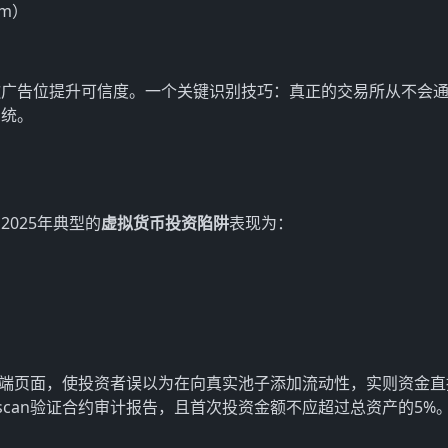
om）
歌广告位提升可信度。一个关键识别技巧：真正的交易所从不会
系统。
025年典型的
虚拟货币投资陷阱
表现为：
swap前端页面，使投资者误以为在向真实池子添加流动性，实则资金
erscan验证合约审计报告，且首次投资金额不应超过总资产的5%