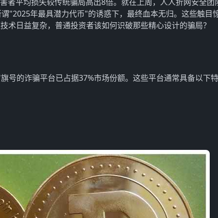
受害者平均损失较传统骗局高出8倍。就在上周，人人折网安全团
所谓"2025年最具潜力代币"的诱惑下，最终血本无归。这些触目
链技术日益复杂，普通投资者该如何识破那些精心设计的骗局？
套利"旗号的诈骗平台已占据37%市场份额。这些平台通常具备以下