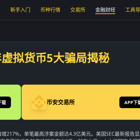
页
新手入门
币种行情
交易所
金融财经
工具
年虚拟货币5大骗局揭秘
币安交易所
下载
APP下
增217%，单笔最高涉案金额达4.3亿美元。美国SEC最新报告