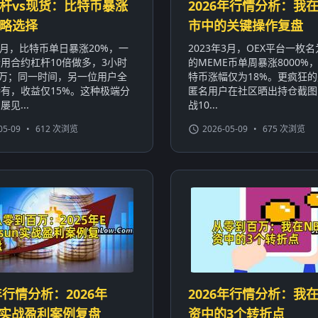
杆vs现货：比特币暴涨
2026年行情分析：我在
略选择
市中的关键操作复盘
年1月，比特币单日暴涨20%，一
2023年3月，OEX平台一枚名为
用合约杠杆10倍做多，3小时
的MEME币单周暴涨8000%
0万；同一时间，另一位用户全
特币涨幅仅为18%。更疯狂
有，收益仅15%。这种极端分
匿名用户在社区晒出持仓截图
见...
战10...
05-09
•
612 次浏览
2026-05-09
•
675 次浏览
年行情分析：2026年
2026年行情分析：我在
sun实战盈利案例复盘
资中的3个转折点