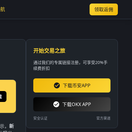
导航
领取返佣
开始交易之旅
通过我们的专属链接注册，可享受20%手
续费折扣
下载币安APP
载
下载OKX APP
安全认证
官方渠道
显示，
新