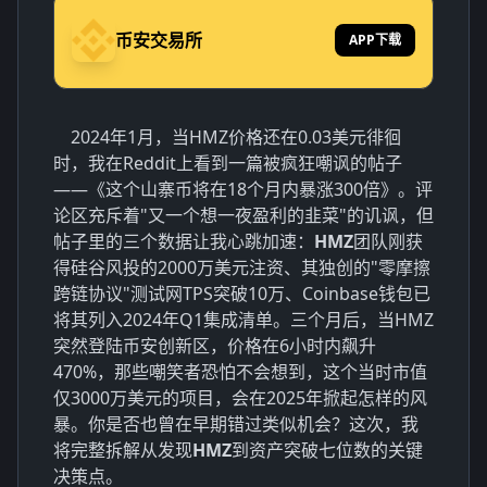
币安交易所
APP下载
2024年1月，当HMZ价格还在0.03美元徘徊
时，我在Reddit上看到一篇被疯狂嘲讽的帖子
——《这个山寨币将在18个月内暴涨300倍》。评
论区充斥着"又一个想一夜盈利的韭菜"的讥讽，但
帖子里的三个数据让我心跳加速：
HMZ
团队刚获
得硅谷风投的2000万美元注资、其独创的"零摩擦
跨链协议"测试网TPS突破10万、Coinbase钱包已
将其列入2024年Q1集成清单。三个月后，当HMZ
突然登陆币安创新区，价格在6小时内飙升
470%，那些嘲笑者恐怕不会想到，这个当时市值
仅3000万美元的项目，会在2025年掀起怎样的风
暴。你是否也曾在早期错过类似机会？这次，我
将完整拆解从发现
HMZ
到资产突破七位数的关键
决策点。