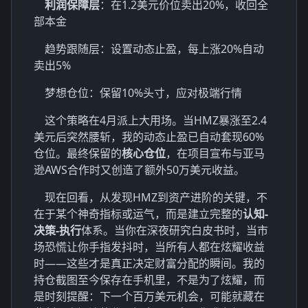
利润保障层
：在1.2美元价位卖出20%，收回全
部本金
趋势跟随层：设置动态止盈，每上涨20%自动
卖出5%
梦想仓位：保留10%头寸，应对极端行情
这个策略在4月派上大用场。当HMZ暴涨至2.4
美元后突然腰斩，我的动态止盈已自动套现60%
仓位。最终保留的
核心仓位
，在项目宣布与亚马
逊AWS合作时又创造了额外50万美元收益。
现在回看，从发现HMZ到资产进阶的关键，不
在于某个神奇指标或运气，而是建立完整的
认知-
决策-执行
体系。当你在深夜研究白皮书时，当市
场恐慌让你手指发抖时，当所有人都在炫耀收益
时——这些才是真正决定财富分配的瞬间。我的
持仓截图至今保存在手机里，不是为了炫耀，而
是时刻提醒：下一个百万美元机会，可能就藏在