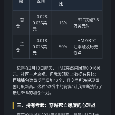
段
区间
比
0.028-
首
BTC跌破3.8
0.035美
15%
仓
万美元时
元
0.018-
HMZ/BTC
主
0.025美
50%
汇率触及历史
仓
元
低点
记得在2月13日那天，HMZ突然闪崩至0.016美
元，社区一片哀嚎。但我发现链上数据有蹊跷：
巨鲸钱包
数量反而增加12个，且交易所净提现量
创月度新高。这种"恐慌中的背离"让我果断执行了
最后35%的加仓计划。
三、持有考验：穿越死亡螺旋的心理战
真正的挑战在2024年6月到来。尽管HMZ技术