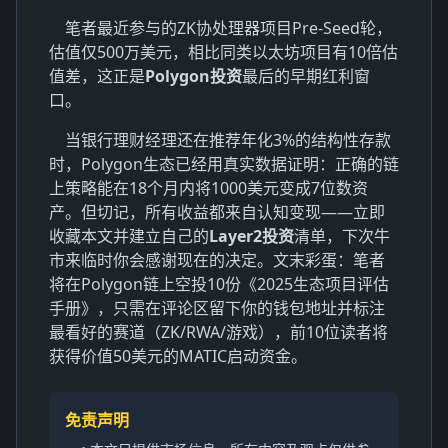
笔者最近参与的ZK协处理器项目Pre-Seed轮，
估值仅500万美元，相比同类以太坊项目有10倍估
值差，这正是
Polygon投资
最后的早期红利窗
口。
当银行理财经理还在推荐年化3%的结构性存款
时，Polygon生态已经用真实数据证明：正确的链
上策略能在18个月内将1000美元变成7位数资
产。但切记，所有收益都来自认知变现——立即
收藏本文并建立自己的
Layer2投资
清单，下次牛
市来临时你会感谢现在的决定。文末彩蛋：笔者
将在Polygon链上空投10份《2025生态项目评估
手册》，只需在评论区留下你的钱包地址并标注
最看好的赛道（ZK/RWA/游戏），前10位读者将
获得价值50美元的MATIC启动资金。
免责声明