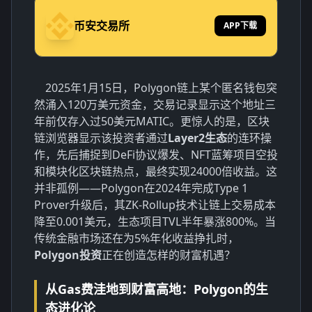
币安交易所
APP下载
2025年1月15日，Polygon链上某个匿名钱包突
然涌入120万美元资金，交易记录显示这个地址三
年前仅存入过50美元MATIC。更惊人的是，区块
链浏览器显示该投资者通过
Layer2生态
的连环操
作，先后捕捉到DeFi协议爆发、NFT蓝筹项目空投
和模块化区块链热点，最终实现24000倍收益。这
并非孤例——Polygon在2024年完成Type 1
Prover升级后，其ZK-Rollup技术让链上交易成本
降至0.001美元，生态项目TVL半年暴涨800%。当
传统金融市场还在为5%年化收益挣扎时，
Polygon投资
正在创造怎样的财富机遇？
从Gas费洼地到财富高地：Polygon的生
态进化论