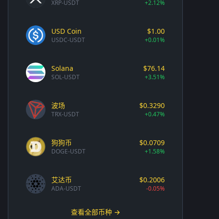
XRP-USDT
+2.12%
USD Coin
$1.00
USDC-USDT
+0.01%
Solana
$76.14
SOL-USDT
+3.51%
波场
$0.3290
TRX-USDT
+0.47%
狗狗币
$0.0709
DOGE-USDT
+1.58%
艾达币
$0.2006
ADA-USDT
-0.05%
查看全部币种 →