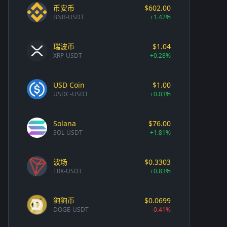
币安币
$602.00
BNB-USDT
+1.42%
瑞波币
$1.04
XRP-USDT
+0.28%
USD Coin
$1.00
USDC-USDT
+0.03%
Solana
$76.00
SOL-USDT
+1.81%
波场
$0.3303
TRX-USDT
+0.83%
狗狗币
$0.0699
DOGE-USDT
-0.41%