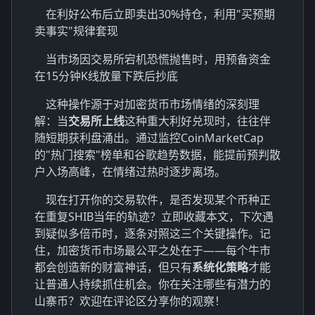
在利好公布后立即卖出30%持仓，利用"买预期
卖事实"规律套现
当市场因交易所宕机恐慌抛售时，用预备资金
在15分钟K线放量下跌后抄底
这种操作源于对加密货币市场情绪的深刻理
解：当
交易所上线
这种重大利好兑现时，往往伴
随短期获利盘涌出。通过监控CoinMarketCap
的"热门搜索"榜单和谷歌趋势数据，能提前预判散
户入场高峰，在情绪过热时逐步离场。
现在打开你的交易软件，是否发现某个币种正
在重复SHIB当年的轨迹？立即收藏本文，下次遇
到疑似多倍币时，逐条对照这三个关键操作。记
住，加密货币市场最公平之处在于——每个牛市
都会创造新的财富神话，但只有
系统化策略
才能
让普通人持续抓住机会。你在关注哪些有潜力的
山寨币？欢迎在评论区分享你的观察！