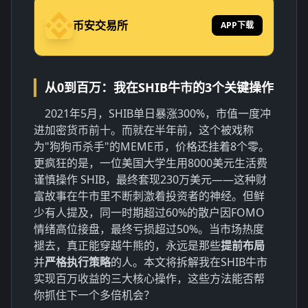
币安交易所
APP下载
从0到百万：我在SHIB牛市的3个关键操作
2021年5月，SHIB单日暴涨300%，市值一度冲
进加密货币前十。而就在半年前，这个被戏称
为"狗狗币杀手"的MEME币，价格还挂着8个零。
更疯狂的是，一位美国大学生用8000美元生活费
谨慎操作 SHIB，最终套现230万美元——这种财
富故事在牛市里不断刺激着投资者的神经。但鲜
少有人提及，同一时期超过60%的散户因FOMO
情绪高位接盘，最终亏损超过50%。当市场热度
褪去，真正能穿越牛熊的，永远是那些
提前布局
并
严格执行策略
的人。本文将拆解我在SHIB牛市
实现百万收益的三大核心操作，这些方法能否帮
你抓住下一个多倍机会？