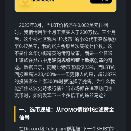
2023年3月，当LBT价格还在0.002美元徘徊
时，我悄悄用半个月工资买入了200万枚。三个月
后，这个被社区称为"垃圾币"的小众代币突然暴涨
至0.47美元，我的账户余额首次突破七位数。这
不是什么华尔街精英的传奇故事，而是一个普通
上班族在熊市中用
逆向思维
和
链上数据
创造的奇
迹。数据显示，同期比特币涨幅仅23%，而LBT的
回报率高达23,400%——但更惊人的是，超过87%
的投资者在上涨300%时就选择了抛售。为什么我
能抓住这波史诗级行情？当市场都在追逐热门主
流币时，如何发现下一个多倍币的蛛丝马迹？
一、选币逻辑：从FOMO情绪中过滤黄金
信号
在Discord和Telegram群组被"下一个SHIB"的