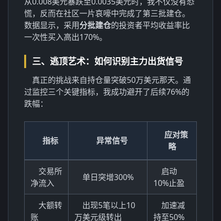
从0.008美元暴跌至0.0035美元时，我不仅没有恐
慌，反而在社区一片哀嚎中完成了第三批建仓。
数据显示，采用
分批建仓
的投资者平均收益率比
一次性买入高出170%。
三、逃顶艺术：如何识别主力出货信号
真正的挑战来自持仓量突破50万美元那天。通
过监控三个关键指标，我成功避开了后续76%的
跌幅：
应对策
指标
异常信号
略
交易所
启动
单日突增300%
净流入
10%止盈
大额转
出现5笔以上10
加速减
账
万美元级转出
持至50%