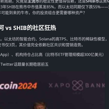
入新周期，究竟是
主流币
的稳定性更值得信赖，还是
SHIB币
这类
2023年SHIB在熊市中市值蒸发85%，而以太坊同期仅下跌55%—
5年可能到来的牛市，你的投资组合更需要哪种资产？
vs SHIB的社区狂热
。以太坊的智能合约、Solana的高TPS、比特币的稀缺性模型
皮书仅3页，其价值完全依赖社区共识和营销造势。
App）、机构持仓占比高（比特币ETF管理规模超300亿美元）
witter话题量长期稳居前五