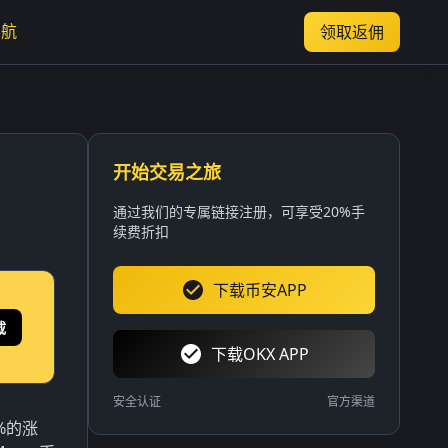
导航
领取返佣
开始交易之旅
通过我们的专属链接注册，可享受20%手
续费折扣
下载币安APP
载
下载OKX APP
安全认证
官方渠道
%的涨