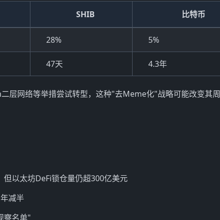
SHIB
比特币
28%
5%
47天
4.3年
ium二层网络等举措尝试转型，这种"去Meme化"战略可能改变其
但以太坊DeFi锁仓量仍超300亿美元
四年减半
观察名单"