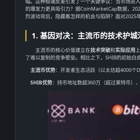
幅。这种极端反差引发了一个关键争议：当市场进
的爆发力更具吸引力？据CoinMarketCap数据，
烈波动背后，隐藏着怎样的机会与陷阱？面对202
1. 基因对决：主流币的技术护城河 
主流币的核心价值建立在
技术突破
和
实际应用
上
了难以复制的竞争壁垒。相比之下，SHIB的初始白
主流币优势
：开发者生态活跃（以太坊超4000个D
SHIB优势
：持币地址数超360万（超过莱特币）、T