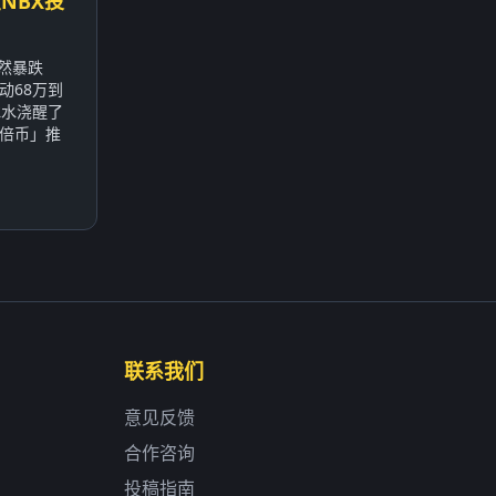
NBX投
突然暴跌
动68万到
冰水浇醒了
倍币」推
联系我们
意见反馈
合作咨询
投稿指南