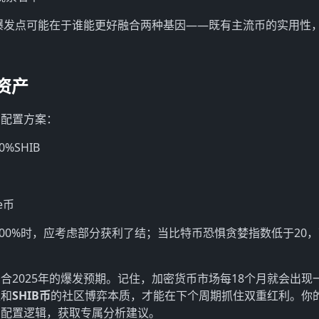
2025年的爆发点可能在于谁能更好融合两种基因——既有主流币的实用性
资产
的配置方案：
%SHIB
e币
300%时，应考虑部分获利了结；当比特币恐惧贪婪指数低于20
合2025年的爆发预期。记住，加密货币市场每18个月就会出现
性和
SHIB币
的社区博弈本质，才能在下个周期抓住双重红利。你
的配置逻辑，获取专属分析建议。