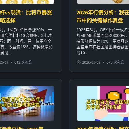
杆vs现货：比特币暴涨
2026年行情分析：我在
略选择
市中的关键操作复盘
年1月，比特币单日暴涨20%，一
2023年3月，OEX平台一枚名为
用合约杠杆10倍做多，3小时
的MEME币单周暴涨8000%
0万；同一时间，另一位用户全
特币涨幅仅为18%。更疯狂
有，收益仅15%。这种极端分
匿名用户在社区晒出持仓截图
见...
战10...
05-09
•
612 次浏览
2026-05-09
•
675 次浏览