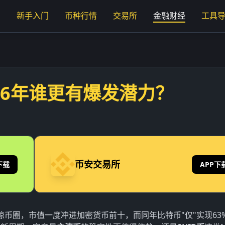
页
新手入门
币种行情
交易所
金融财经
工具
026年谁更有爆发潜力？
币安交易所
下载
APP下
惊币圈，市值一度冲进加密货币前十，而同年比特币"仅"实现63