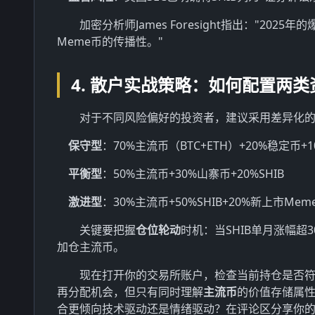
加密分析师James Foresight指出："
Meme币的传播性。"
4. 散户实战策略：如何配置两类
对于不同风险偏好的投资者，建议采用差异化
保守型
：70%主流币（BTC+ETH）+20%稳定币+10
平衡型
：50%主流币+30%山寨币+20%SHIB
激进型
：30%主流币+50%SHIB+20%新上市Mem
关键要把握
仓位轮动
时机：当SHIB单月涨幅超
加仓主流币。
现在打开你的交易所账户，检查当前持仓是否符
再分配机会，但只有同时理解
主流币
的价值存储属
合更倾向技术驱动还是情绪驱动？在评论区分享你