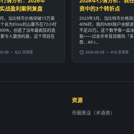
年行情分析：2026年
2026年行情分析：我在
sun实战盈利案例复盘
资中的3个转折点
年3月，当比特币价格突破15万美
2023年3月，当比特币价格
个名为Elisu的山寨币在72小时
40%时，我的NBX账户余额波
800%，创造了当年最疯狂的造
不足20万。这个数字像一盆
。更令人震惊的是，这个项目在
我——过去半年盲目跟风「多
荐、All-i...
05-09
•
822 次浏览
2026-05-09
•
416 次浏览
资源
币圈黑话（术语表）