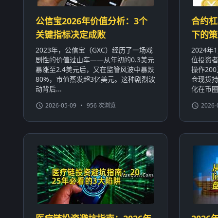
公信宝2026年价值分析：3个
合约杠
关键指标决定成败
下的策
2023年，公信宝（GXC）经历了一场戏
2024
剧性的价值过山车——从年初的0.3美元
位投资者
暴涨至2.4美元后，又在监管风波中暴跌
操作20
80%，市值蒸发超3亿美元。这种剧烈波
仓现货持
动背后...
化在币圈屡
2026-05-09
•
956 次浏览
2026-