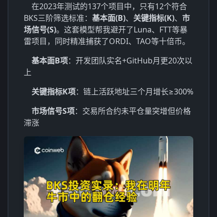
在2023年测试的137个项目中，只有12个符合
BKS三阶筛选标准：
基本面(B)
、
关键指标(K)
、
市
场信号(S)
。这套模型帮我避开了Luna、FTT等暴
雷项目，同时精准捕获了ORDI、TAO等十倍币。
基本面B项
：开发团队实名+GitHub月更20次以
上
关键指标K项
：链上活跃地址三个月增长≥300%
市场信号S项
：交易所合约未平仓量突增但价格
滞涨