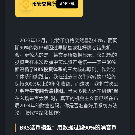
币安交易所
APP下载
2023年12月，比特币价格突然暴涨40%，而同
期90%的散户却因过早抛售或杠杆爆仓错失机
会。更惊人的是，某交易所数据显示，仅0.3%的
投资者在本次反弹中实现资产翻倍——其中80%
都遵循了
BKS投资体系
的三大核心原则。作为这
个体系的实践者，我在过去三次牛熊转换中始终
保持300%以上的年化收益，而这次，我将首次公
开
明年牛市翻仓路线图
。当大多数人还在纠结"现
在入场是否太晚"时，真正的机会主义者已经在布
局2024年的财富密码。你是否准备好用系统方法
论，取代情绪化操作？
BKS选币模型：用数据过滤90%的噪音币