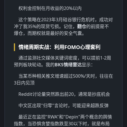
权利金控制在月收益的20%以内
这个策略在2023年3月硅谷银行危机时，成功对
冲了我35%的现货亏损。记住，
翻仓
的前提是不
爆仓，而期权就是最好的安全气囊。
情绪周期实战：利用FOMO心理套利
通过监测社交媒体关键词密度，可以提前1-2周
预判板块轮动。我的
BKS情绪雷达
显示：
当某币种相关推文增速超过500%/天时，往往在
3日内见顶
Reddit讨论量突然跌出前20，通常是抄底机会
中文区出现"归零"言论时，可能迎来超跌反弹
最近正在监控"RWA"和"Depin"两个概念的舆情
指数，当恐惧贪婪指数跌至30以下时，就是布局