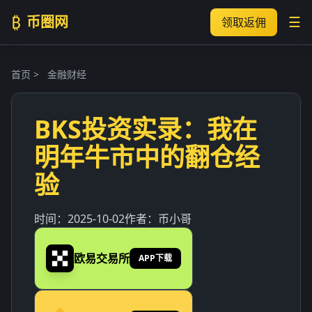
₿
币圈网
☰
领取返佣
首页
>
金融财经
BKS投资实录：我在
明年牛市中的翻仓经
验
时间：
2025-10-02
作者：
币小哥
欧易交易所
APP下载