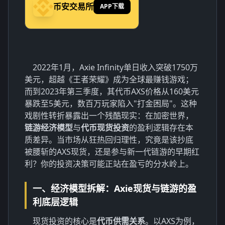
币安交易所
APP下载
2022年1月，Axie Infinity单日收入突破1750万
美元，超越《王者荣耀》成为全球最赚钱游戏；
而到2023年第三季度，其代币AXS价格从160美元
暴跌至5美元，数百万玩家陷入"打金困局"。这种
戏剧性转折暴露出一个残酷现实：在加密世界，
链游经济模型
与
代币现货投资
的盈利逻辑存在本
质差异。当市场从狂热回归理性，究竟是该抄底
被腰斩的AXS现货，还是参与新一代链游的早期红
利？你的投资决策可能正站在盈亏的分水岭上。
一、经济模型拆解：Axie现货与链游的盈
利底层逻辑
现货投资的核心是
代币供需关系
。以AXS为例，