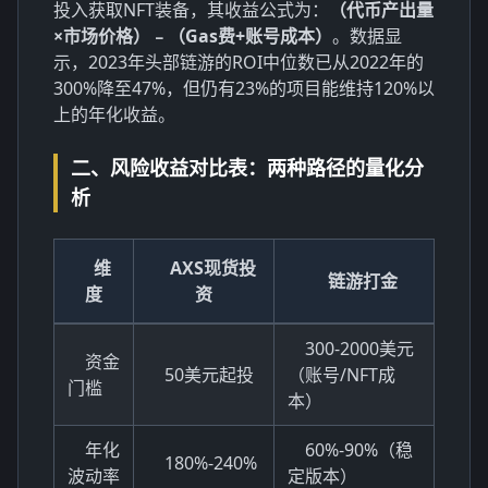
投入获取NFT装备，其收益公式为：
（代币产出量
×市场价格）﹣（Gas费+账号成本）
。数据显
示，2023年头部链游的ROI中位数已从2022年的
300%降至47%，但仍有23%的项目能维持120%以
上的年化收益。
二、风险收益对比表：两种路径的量化分
析
维
AXS现货投
链游打金
度
资
300-2000美元
资金
50美元起投
（账号/NFT成
门槛
本）
年化
60%-90%（稳
180%-240%
波动率
定版本）