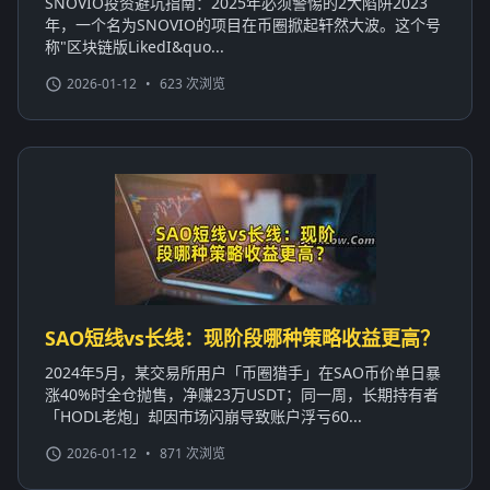
SNOVIO投资避坑指南：2025年必须警惕的2大陷阱2023
年，一个名为SNOVIO的项目在币圈掀起轩然大波。这个号
称"区块链版LikedI&quo...
2026-01-12
•
623 次浏览
SAO短线vs长线：现阶段哪种策略收益更高？
2024年5月，某交易所用户「币圈猎手」在SAO币价单日暴
涨40%时全仓抛售，净赚23万USDT；同一周，长期持有者
「HODL老炮」却因市场闪崩导致账户浮亏60...
2026-01-12
•
871 次浏览