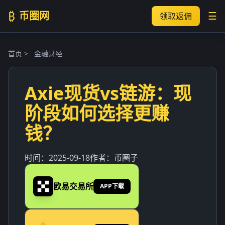
₿
币圈网
☰
领取返佣
首页
>
金融财经
Axie现货vs链游：现
阶段如何选择更赚
钱？
时间：
2025-09-18
作者：
币圈子
欧易交易所
APP下载