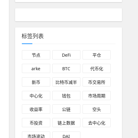
标签列表
节点
DeFi
平仓
arke
BTC
代币化
新币
比特币减半
币交易所
中心化
钱包
市场周期
收益率
公链
空头
币投资
链上数据
去中心化
市场波动
DAI