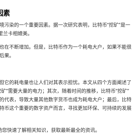
因素
境污染的一个重要因素。据一次研究表明，比特币“挖矿”是一
里兰卡相媲美。
也在不断增加。但是，比特币作为一个耗电大户，如果不能很
后果。
但它的耗电量也让人们对其表示担忧。本文从四个方面阐述了
矿”需要大量的电力；其次，随着时间的推移，比特币“挖矿”
的代表，导致大量其他数字货币也成为耗电大户；最后，比特
特币这个重要的数字资产而言，寻找更加环保、可持续的发展
整理，帮助您快速了解相关知识，获取最新最全的资讯。