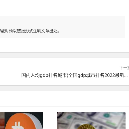
转载时请以链接形式注明文章出处。
下一
国内人均gdp排名城市(全国gdp城市排名2022最新排名）