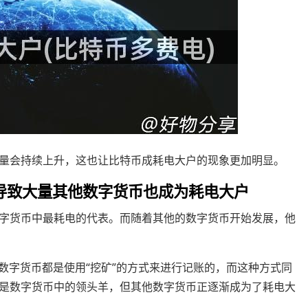
量会持续上升，这也让比特币成耗电大户的现象更加明显。
导致大量其他数字货币也成为耗电大户
字货币中最耗电的代表。而随着其他的数字货币开始发展，他
数字货币都是使用“挖矿”的方式来进行记账的，而这种方式同
是数字货币中的领头羊，但其他数字货币正逐渐成为了耗电大