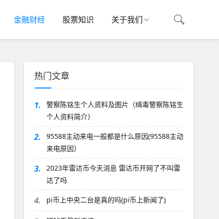
金融财经
股票知识
关于我们
热门文章
1.
警察陈铭生个人资料及图片（缉毒警察陈铭生
个人资料简介）
2.
95588主动来电一般都是什么原因(95588主动
来电原因）
3.
2023年雷达币今天消息 雷达币开网了不叫雷
达了吗
4.
pi币上中央二台是真的吗(pi币上新闻了)