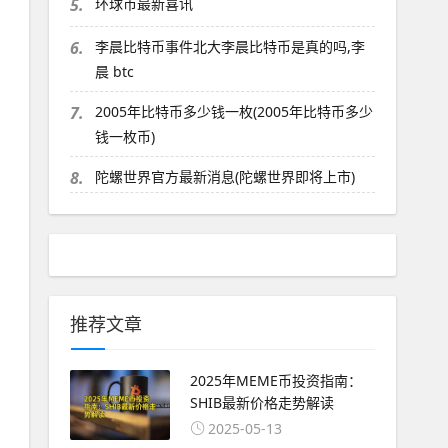
5.
环球币最新喜讯
6.
李晨比特币事件北大李晨比特币是真的吗,李
晨 btc
7.
2005年比特币多少钱一枚(2005年比特币多少
钱一枚币)
8.
陀螺世界官方最新消息(陀螺世界即将上市)
推荐文章
2025年MEME币投资指南：
SHIB最新价格走势解读
2025-05-13