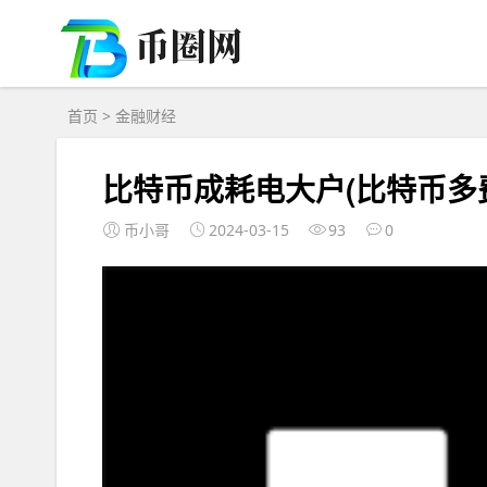
首页
>
金融财经
比特币成耗电大户(比特币多
币小哥
2024-03-15
93
0