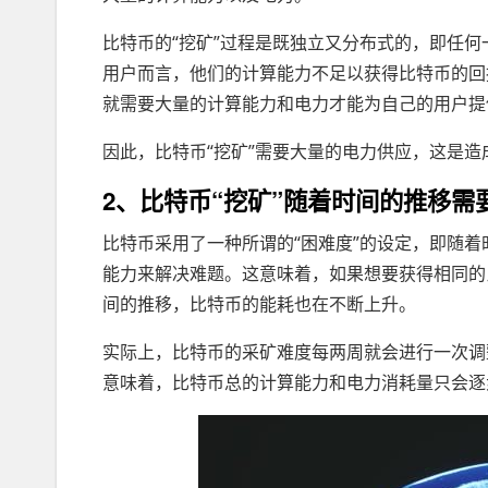
比特币的“挖矿”过程是既独立又分布式的，即任
用户而言，他们的计算能力不足以获得比特币的回
就需要大量的计算能力和电力才能为自己的用户提
因此，比特币“挖矿”需要大量的电力供应，这是
2、比特币“挖矿”随着时间的推移需
比特币采用了一种所谓的“困难度”的设定，即随着
能力来解决难题。这意味着，如果想要获得相同的
间的推移，比特币的能耗也在不断上升。
实际上，比特币的采矿难度每两周就会进行一次调
意味着，比特币总的计算能力和电力消耗量只会逐