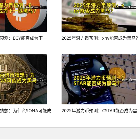
币预测：EGY能否成为下一
2025年潜力币预测：xnv能否成为黑马？
币猜想：为什么SONA可能成
2025年潜力币预测：CSTAR能否成为黑