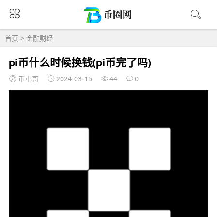
首页
>
金融财经
pi币什么时候换钱(pi币完了吗)
币小哥
2024-03-15
44
0