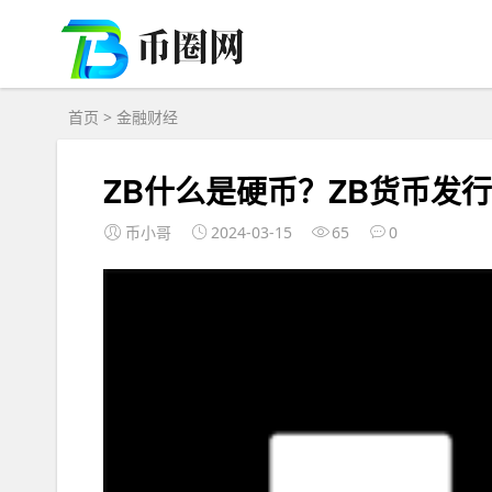
首页
>
金融财经
ZB什么是硬币？ZB货币发
币小哥
2024-03-15
65
0