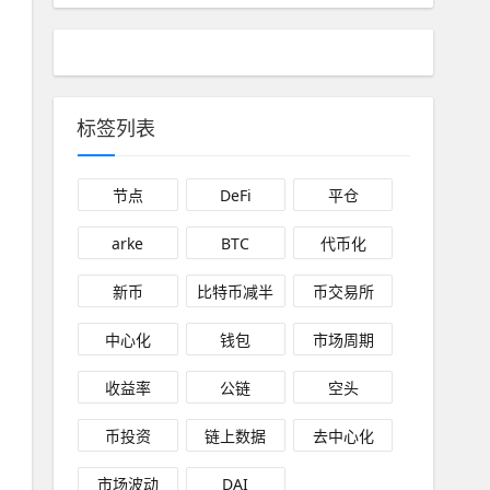
标签列表
节点
DeFi
平仓
arke
BTC
代币化
新币
比特币减半
币交易所
中心化
钱包
市场周期
收益率
公链
空头
币投资
链上数据
去中心化
市场波动
DAI