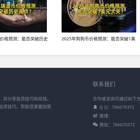
波币价格预测：能否突破历史
2025年狗狗币价格预测：能否突破1美
联系我们
，并分享投资技巧和经验。
合作或咨询可通过如下
投资技巧，帮助您掌握加密
Q Q：766670372
微博：
微信：766670372