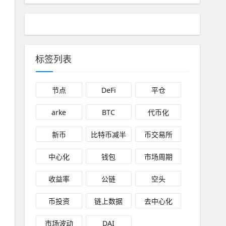
标签列表
节点
DeFi
平仓
arke
BTC
代币化
新币
比特币减半
币交易所
中心化
钱包
市场周期
收益率
公链
空头
币投资
链上数据
去中心化
市场波动
DAI