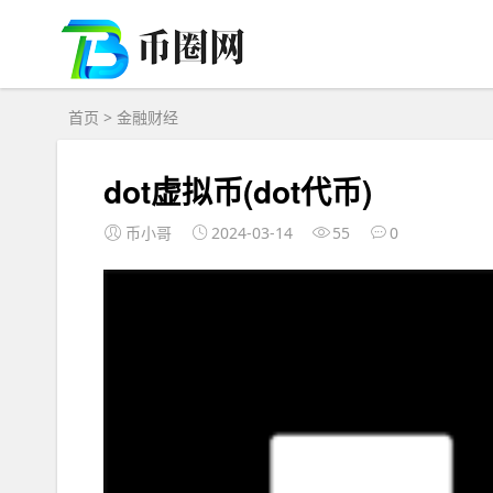
首页
>
金融财经
dot虚拟币(dot代币)
币小哥
2024-03-14
55
0