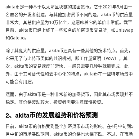
akita币是一种基于以太坊区块链的加密货币。它于2021年5月由一
名匿名的开发者创建。与其他加密货币不同的是，akita币的供应量
非常大。其总供应量为10万亿个，这意味着它的单价非常低。截至
目前，akita币已经上线了一些知名的加密货币交易所，如Uniswap
和Gate.io。
除了其庞大的供应量，akita币还具有一些其他的技术特点。首先，
它采用了与比特币类似的共识机制，即工作量证明（PoW）。其
次，akita币的交易速度非常快，一般只需要几秒钟就能完成。此
外，由于其可替代性和去中心化的特点，akita币在一些特定场景中
可能会有用途。
然而，由于akita币是一种非常新的加密货币，因此其市场表现并不
稳定。其价格波动较大，投资者需要注意谨慎投资。
2、akita币的发展趋势和价格预测
目前，akita币的价格受到整个加密货币市场的影响。在4月中旬到5
月中旬的市场暴跌期间，akita币的价格也大幅下跌。不过，在市场