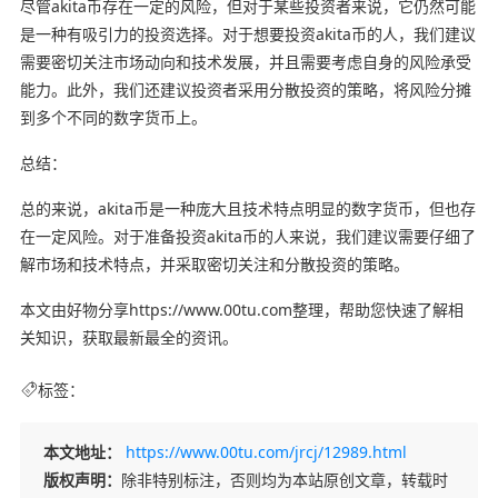
尽管akita币存在一定的风险，但对于某些投资者来说，它仍然可能
是一种有吸引力的投资选择。对于想要投资akita币的人，我们建议
需要密切关注市场动向和技术发展，并且需要考虑自身的风险承受
能力。此外，我们还建议投资者采用分散投资的策略，将风险分摊
到多个不同的数字货币上。
总结：
总的来说，akita币是一种庞大且技术特点明显的数字货币，但也存
在一定风险。对于准备投资akita币的人来说，我们建议需要仔细了
解市场和技术特点，并采取密切关注和分散投资的策略。
本文由好物分享https://www.00tu.com整理，帮助您快速了解相
关知识，获取最新最全的资讯。
标签：
本文地址：
https://www.00tu.com/jrcj/12989.html
版权声明：
除非特别标注，否则均为本站原创文章，转载时