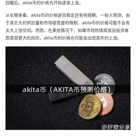
回暖后，akita币的价格也开始逐渐上涨。
从长期来看，akita币的价格是否稳定还有待观察。一些人预测，由
于其巨大的供应量和市场接受度的限制，akita币的价格可能不会有
太大上涨空间。然而，在某些情况下，如果市场热情高涨且投资者
愿意冒更大的风险，akita币的价格也可能会出现意外的上涨。