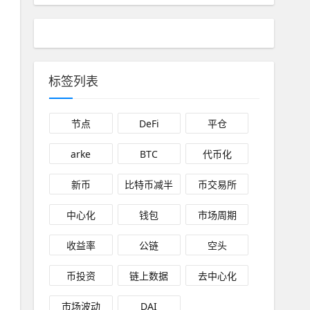
标签列表
节点
DeFi
平仓
arke
BTC
代币化
新币
比特币减半
币交易所
中心化
钱包
市场周期
收益率
公链
空头
币投资
链上数据
去中心化
市场波动
DAI