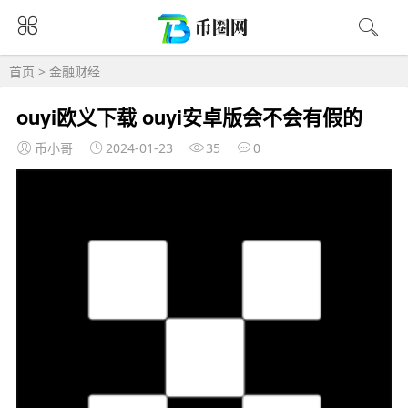
首页
>
金融财经
ouyi欧义下载 ouyi安卓版会不会有假的
币小哥
2024-01-23
35
0