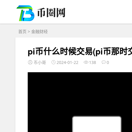
首页
>
金融财经
pi币什么时候交易(pi币那时
币小哥
2024-01-22
138
0