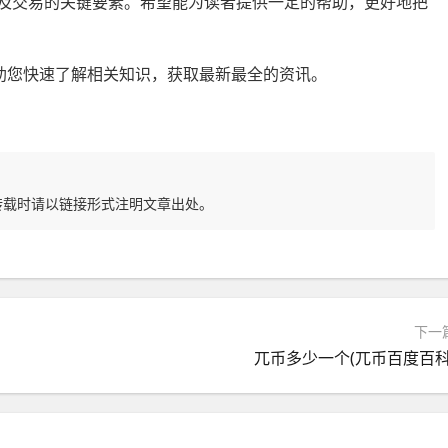
以及交易的关键要素。希望能为读者提供一定的帮助，更好地把
整理，帮助您快速了解相关知识，获取最新最全的资讯。
转载时请以链接形式注明文章出处。
下一
兀币多少一个(兀币百度百科