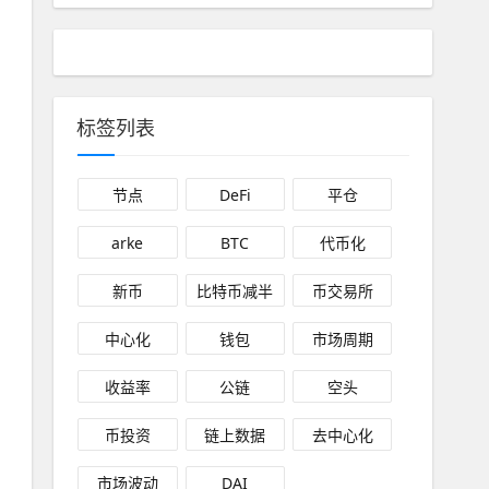
标签列表
节点
DeFi
平仓
arke
BTC
代币化
新币
比特币减半
币交易所
中心化
钱包
市场周期
收益率
公链
空头
币投资
链上数据
去中心化
市场波动
DAI