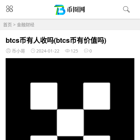
首页
>
金融财经
btcs币有人收吗(btcs币有价值吗)
币小哥
2024-01-22
125
0