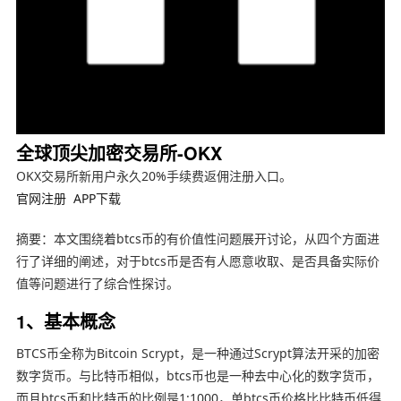
全球顶尖加密交易所-OKX
OKX交易所新用户永久20%手续费返佣注册入口。
官网注册
APP下载
摘要：本文围绕着btcs币的有价值性问题展开讨论，从四个方面进
行了详细的阐述，对于btcs币是否有人愿意收取、是否具备实际价
值等问题进行了综合性探讨。
1、基本概念
BTCS币全称为Bitcoin Scrypt，是一种通过Scrypt算法开采的加密
数字货币。与比特币相似，btcs币也是一种去中心化的数字货币，
而且btcs币和比特币的比例是1:1000，单btcs币价格比比特币低得