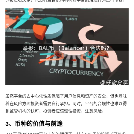
虽然平台的去中心化性质保障了用户信息和资产的安全，但也意味
着在风险方面投资者需要自行承担。同时，平台的合规性也难以得
到监管机构的认可，投资者应该理性投资，注意风险。
3、币种的价值与前途