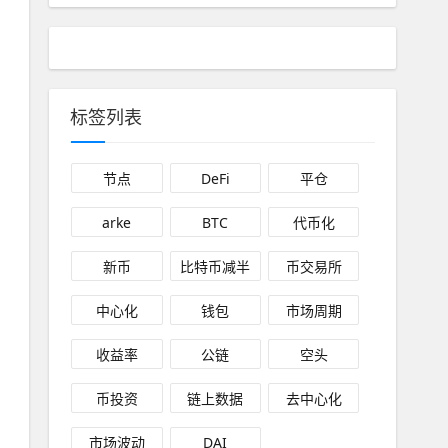
标签列表
节点
DeFi
平仓
arke
BTC
代币化
新币
比特币减半
币交易所
中心化
钱包
市场周期
收益率
公链
空头
币投资
链上数据
去中心化
市场波动
DAI