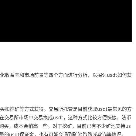
年化收益率和市场前景等四个方面进行分析，以探讨usdt如何获
购买和挖矿等方式获得。交易所托管是目前获取usdt最常见的方
在交易所市场中交易换成usdt，这种方式比较方便快捷。法币
台上购买，成本会稍高一些。对于挖矿，目前已有不少矿池支持us
量的usdt保证金，也有可能会遇到矿池跑路或欺诈等情况。