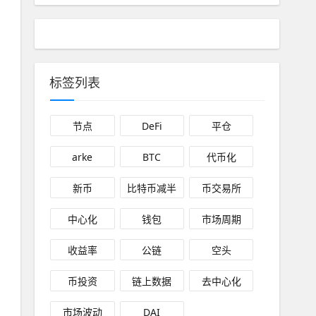
标签列表
节点
DeFi
平仓
arke
BTC
代币化
新币
比特币减半
币交易所
中心化
钱包
市场周期
收益率
公链
空头
币投资
链上数据
去中心化
市场波动
DAI