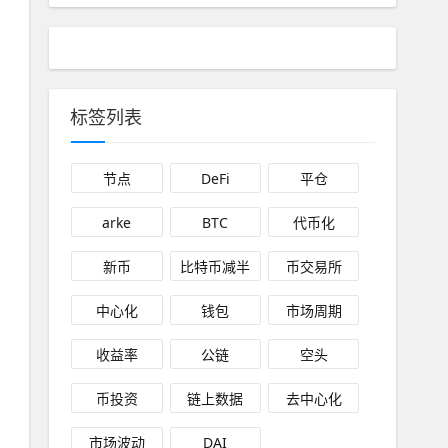
标签列表
节点
DeFi
平仓
arke
BTC
代币化
新币
比特币减半
币交易所
中心化
钱包
市场周期
收益率
公链
空头
币投资
链上数据
去中心化
市场波动
DAI