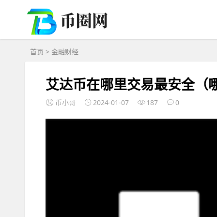
首页
>
金融财经
艾达币在哪里交易最安全（
币小哥
2024-01-07
187
0