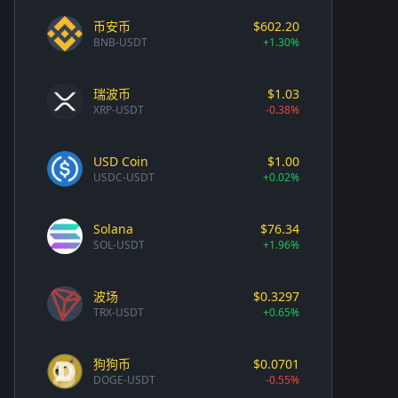
币安币
$602.20
BNB-USDT
+1.30%
瑞波币
$1.03
XRP-USDT
-0.38%
USD Coin
$1.00
USDC-USDT
+0.02%
Solana
$76.34
SOL-USDT
+1.96%
波场
$0.3297
TRX-USDT
+0.65%
狗狗币
$0.0701
DOGE-USDT
-0.55%